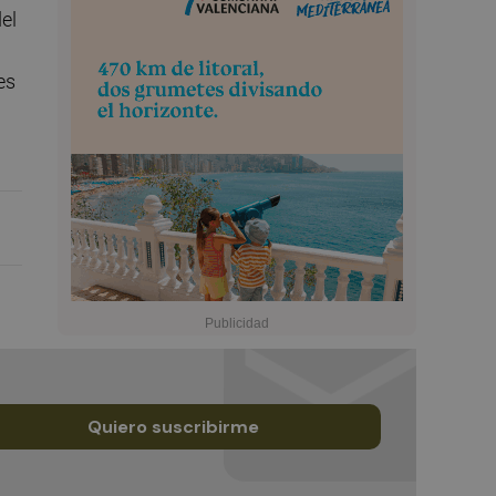
el
es
Quiero suscribirme