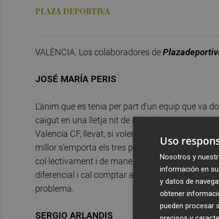
PLAZA DEPORTIVA
VALÈNCIA. Los colaboradores de
Plazadeporti
JOSÉ MARÍA PERIS
L'ànim que es tenia per part d'un equip que va dona
caigut en una lletja nit de dissabte on poca cosa
Valencia CF, llevat, si volem, de Jaume que amb 
Uso respons
millor s'emporta els tres punts amb la sensació d
Nosotros y nuestr
col·lectivament i de manera individual, espera un 
información en su 
diferencial i cal comptar amb ell. A ser possible p
y datos de navega
problema.
obtener informació
pueden procesar su
SERGIO ARLANDIS
precisos y caracte