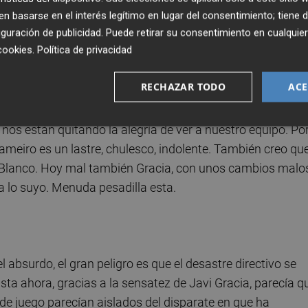
 basarse en el interés legítimo en lugar del consentimiento; tiene 
excepción y lo del partido del Betis es la norma. El señor 
guración de publicidad
. Puede retirar su consentimiento en cualqu
cookies
.
Política de privacidad
tico equipo, malo en todo. Mereció el Valencia una derrota
 más el ridículo. No hay línea del equipo que no necesite 
RECHAZAR TODO
ACE
 aquí no hay nada de nada y eso hace el equipo: sobrevivir
, en este lamentable y terrible alambre que nos han deja
 nos están quitando la alegría de ver a nuestro equipo. Po
meiro es un lastre, chulesco, indolente. También creo que
 Blanco. Hoy mal también Gracia, con unos cambios malo
 lo suyo. Menuda pesadilla esta.
l absurdo, el gran peligro es que el desastre directivo se
asta ahora, gracias a la sensatez de Javi Gracia, parecía q
 de juego parecían aislados del disparate en que ha