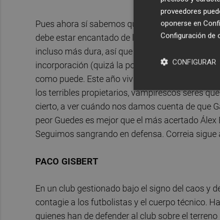
proveedores pueden
Pues ahora sí sabemos que lo del otro día fue la 
oponerse en
Confi
Configuración de 
debe estar encantado de la vida al ver este paté
incluso más dura, así que dé gracias de no hacer
CONFIGURAR
incorporación (quizá la portería no) o dos. Pero
como puede. Este año viviremos en este alambre
los terribles propietarios, vampirescos seres que
cierto, a ver cuándo nos damos cuenta de que Ga
peor Guedes es mejor que el más acertado Álex
Seguimos sangrando en defensa. Correia sigue a
PACO GISBERT
En un club gestionado bajo el signo del caos y de
contagie a los futbolistas y el cuerpo técnico. H
quienes han de defender al club sobre el terreno