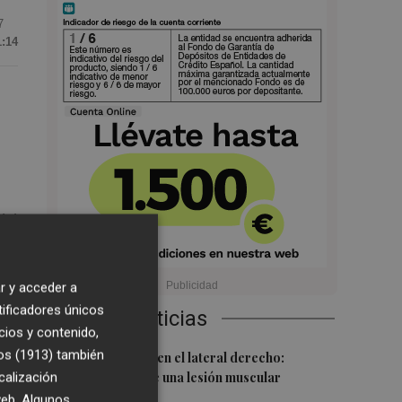
7
1:14
del
s
r y acceder a
tificadores únicos
Últimas Noticias
cios y contenido,
os (1913)
1
también
Más problemas en el lateral derecho:
calización
Monferrer sufre una lesión muscular
 web. Algunos