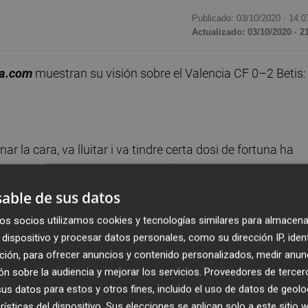
Publicado: 03/10/2020 ·
14:0
Actualizado: 03/10/2020 · 2
va.com
muestran su visión sobre el Valencia CF 0–2 Betis:
r la cara, va lluitar i va tindre certa dosi de fortuna ha
 es pot rescatar. No ha tingut el dia cap dels components 
les parades va aguantar a l'equip fins on va poder. Un Beti
able de sus datos
e no haver apretat en excés l'accelerador. Si no es millora
os socios utilizamos cookies y tecnologías similares para almacena
any difícil. Potser l'única certesa és que Kang In és
dispositivo y procesar datos personales, como su dirección IP, iden
er dins. Que s'arregle la seua renovació si és eixe el
ción, para ofrecer anuncios y contenido personalizados, medir anun
n sobre la audiencia y mejorar los servicios.
Proveedores de tercer
s datos para estos y otros fines, incluido el uso de datos de geolo
rísticas del dispositivo. Sus elecciones se aplican solo a este sitio