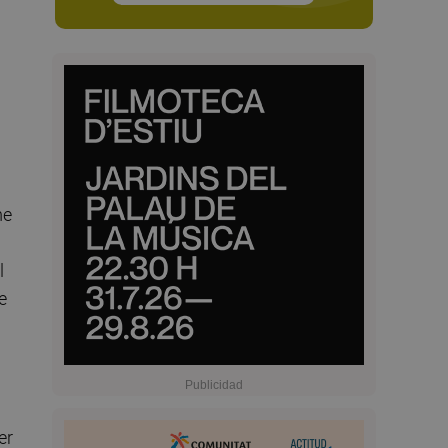
me
l
e
er