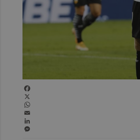
Facebook
X
WhatsApp
Email
LinkedIn
Messenger