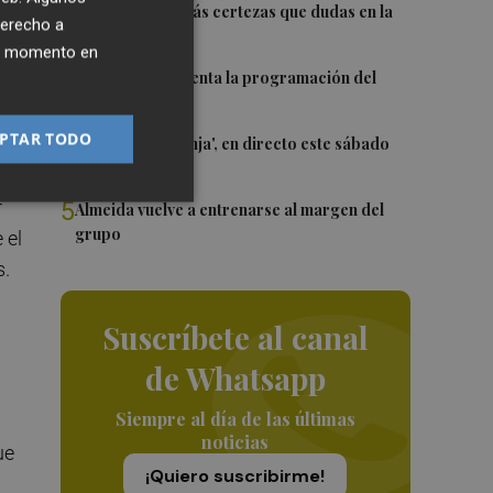
2
Awa Fam deja más certezas que dudas en la
derecho a
WNBA
Lim
ier momento en
3
El Valencia presenta la programación del
Trofeu Taronja
una
PTAR TODO
4
El 'Trofeu Taronja', en directo este sábado
por À Punt
do
r
5
Almeida vuelve a entrenarse al margen del
grupo
 el
s.
Suscríbete al canal
de Whatsapp
Siempre al día de las últimas
noticias
ue
¡Quiero suscribirme!