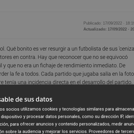
Publicado: 17/09/2022 ·
18:1
Actualizado: 17/09/2022 · 2
. Qué bonito es ver resurgir a un futbolista de sus 'ceniza
ctores en contra. Hay que reconocer que no se equivocó
l y que no era un fichaje de rendimiento inmediato. De
der la fe a todos. Cada partido que jugaba salía en la foto
tenía una incidencia directa en el desarrollo del partido.
o el sistema han sido un lastre que enterró a Eray Cömert 
able de sus datos
os socios utilizamos cookies y tecnologías similares para almacena
por eso nos engancha semana tras semana. La confianza es
dispositivo y procesar datos personales, como su dirección IP, iden
e lo que puede llegar a ser un jugador. Todos los que
ción, para ofrecer anuncios y contenido personalizados, medir anun
n sobre la audiencia y mejorar los servicios.
Proveedores de tercer
il contener los nervios o asumir la presión a sabiendas 