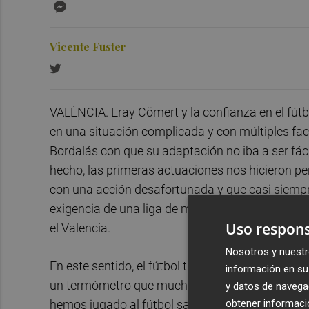
Messenger
Vicente Fuster
VALÈNCIA. Eray Cömert y la confianza en el fútbol
en una situación complicada y con múltiples fa
Bordalás con que su adaptación no iba a ser fáci
hecho, las primeras actuaciones nos hicieron per
con una acción desafortunada y que casi siempre 
exigencia de una liga de mayor nivel, el idioma 
Uso respons
el Valencia.
Nosotros y nuestr
En este sentido, el fútbol tiene estas cosas y 
información en su 
un termómetro que muchas veces nos sorprende d
y datos de navega
obtener informació
hemos jugado al fútbol sabemos que es muy difíc