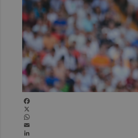
Facebook
X
WhatsApp
Email
LinkedIn