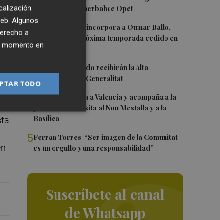
calización
en casa ante Fenerbahce Opet
 web. Algunos
2
Valencia Basket incorpora a Oumar Ballo,
derecho a
o a
que jugará la próxima temporada cedido en
ier momento en
Galatasaray
ó
3
Ferran y Grimaldo recibirán la Alta
Distinción de la Generalitat
PTAR TODO
4
Kiat Lim regresa a Valencia y acompaña a la
plantilla en su visita al Nou Mestalla y a la
Basílica
sta
5
Ferran Torres: “Ser imagen de la Comunitat
en
es un orgullo y una responsabilidad”
Suscríbete al canal
de Whatsapp