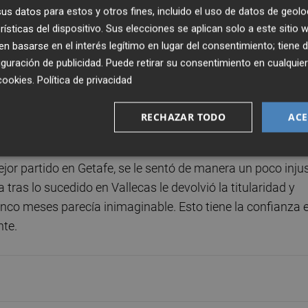
s datos para estos y otros fines, incluido el uso de datos de geolo
rísticas del dispositivo. Sus elecciones se aplican solo a este sitio
 basarse en el interés legítimo en lugar del consentimiento; tiene 
to es que nunca se ha rendido. No le ha temblado el puls
guración de publicidad
. Puede retirar su consentimiento en cualqu
emporada con Gattuso olvidando los errores del pasado
cookies
.
Política de privacidad
uando creo que estaba haciendo un buen partido me pareci
e salen las cosas a este chico".
RECHAZAR TODO
ACE
idad, me temí lo peor. Pero Cömert no se ha hundido. Está
or partido en Getafe, se le sentó de manera un poco inju
a tras lo sucedido en Vallecas le devolvió la titularidad y
nco meses parecía inimaginable. Esto tiene la confianza 
nte.