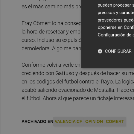
pueden procesar su
es el más camino más probable para fracasar.
precisos y caracte
proveedores pueden
Eray Cömert lo ha conseguido esquivar y su méri
oponerse en
Confi
la hora de resetear y empezar desde cero una t
Configuración de 
curso. Incluso su expulsión contra el Girona c
demoledora. Algo me barruntó en la cabeza: "no l
CONFIGURAR
Conforme volví a verle en el once casi por neces
creciendo con Gattuso y después de hacer su mej
en los códigos del fútbol contra el Rayo. La lógic
acabó saliendo ovacionado de Mestalla. Hace ci
el fútbol. Ahora sí que parece un fichaje interesa
ARCHIVADO EN
VALENCIA CF
OPINION
CÖMERT