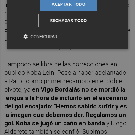
ACEPTAR TODO
imperdonable
". Y sin ir más lejos también se
refirió al serbio la pasada semana tras ell
RECHAZAR TODO
encuentro d
e Copa en Cartagena: "Tiene
que mejorar, dar un paso al frente.
Hoy tenía
CONFIGURAR
unos problemas en los isquios y hemos
decidido cambiarle por precaución".
Tampoco se libra de las correcciones en
público Koba Lein. Pese a haber adelantado
a Racic como primer recambio en el doble
pivote, ya
en Vigo Bordalás no se mordió la
lengua a la hora de incluirlo en el escenario
del gol encajado: "Hemos sabido sufrir y es
la imagen que debemos dar. Regalamos un
gol. Koba se jugó un caño en banda
y luego
Alderete también se confió. Supimos