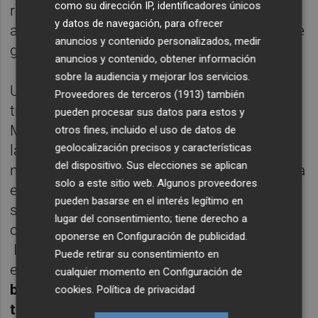
como su dirección IP, identificadores únicos
recambio en esa zona aunque a estas
y datos de navegación, para ofrecer
alturas de la temporada Koba parece haberle
anuncios y contenido personalizados, medir
ganado ese sitio.
anuncios y contenido, obtener información
sobre la audiencia y mejorar los servicios.
Uno de los primeros avisos hacia Racic fue
Proveedores de terceros (1913)
también
tras el empate a dos en Mestalla ante el
pueden procesar sus datos para estos y
Mallorca. En el primer gol balear, escoge mal
otros fines, incluido el uso de datos de
geolocalización precisos y características
la opción de pase y posteriormente estuvo
del dispositivo. Sus elecciones se aplican
muy pasivo en la maniobra de la cual nacería
solo a este sitio web. Algunos proveedores
el gol de Ángel. Bordalás lo repasó así en
pueden basarse en el interés legítimo en
sala de prensa: "Ya llevábamos tiempo
lugar del consentimiento; tiene derecho a
corriendo riesgos innecesarios.
oponerse en
Configuración de publicidad
.
Incomprensiblemente, y eso que lo
Puede retirar su consentimiento en
estábamos intentando corregir,
llega un
cualquier momento en
Configuración de
balón a Uros, la pierde y gol. Racic estaba
cookies
.
Política de privacidad
trabajando bien a pesar del primer gol