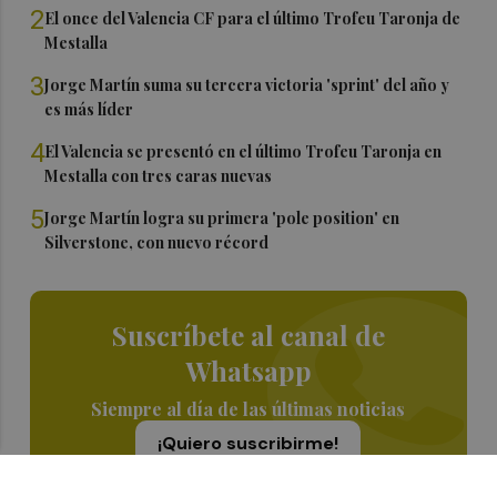
2
El once del Valencia CF para el último Trofeu Taronja de
Mestalla
3
Jorge Martín suma su tercera victoria 'sprint' del año y
es más líder
4
El Valencia se presentó en el último Trofeu Taronja en
Mestalla con tres caras nuevas
5
Jorge Martín logra su primera 'pole position' en
Silverstone, con nuevo récord
Suscríbete al canal de
Whatsapp
Siempre al día de las últimas noticias
¡Quiero suscribirme!