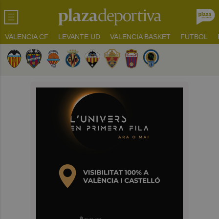
VALENCIA CF
LEVANTE UD
VALENCIA BASKET
FUTBOL