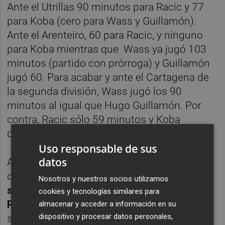
Ante el Utrillas 90 minutos para Racic y 77
para Koba (cero para Wass y Guillamón).
Ante el Arenteiro, 60 para Racic, y ninguno
para Koba mientras que Wass ya jugó 103
minutos (partido con prórroga) y Guillamón
jugó 60. Para acabar y ante el Cartagena de
la segunda división, Wass jugó los 90
minutos al igual que Hugo Guillamón. Por
contra, Racic sólo 59 minutos y Koba
disputó 31.
Uso responsable de sus
datos
Así las cosas, y por si aún hubiera alguna
duda
Bordalás ha mostrado públicamente
Nosotros y nuestros socios utilizamos
su disconformidad con el rendimiento de
cookies y tecnologías similares para
Racic y de Koba
. En más ocasiones con el
almacenar y acceder a información en su
dispositivo y procesar datos personales,
serbio al ser -en un principio- el primer