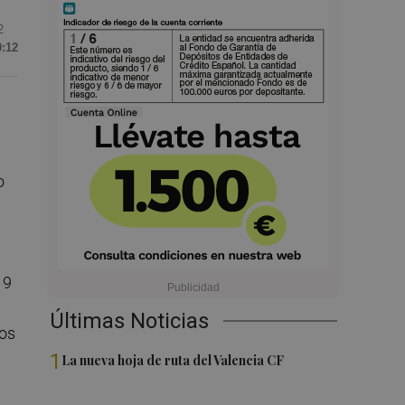
2
0:12
o
19
Últimas Noticias
tos
1
La nueva hoja de ruta del Valencia CF