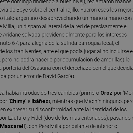
este domingo rindiendo a buen nivel), reclamaron manos
revia de Boyé sobre el central rojillo. Fueron esos los mejor
ntero ítalo-argentino desaprovechando un mano a mano con
Milla, un disparo al lateral de la red de precisamente el
e Aridane salvaba providencialmente para los intereses
 minuto 67, para alegría de la sufrida parroquia local, el
de los franjiverdes, ante el que podía jugar al no incluirse 
, pero no podrá hacerlo por acumulación de amarillas) le
a portería del Osasuna con el derechazo con el que decidí
da por un error de David García).
 ya había introducido tres cambios (primero
Oroz
por 'Moi
por
'
Chimy'
e
Ibáñez
), mientras que Machín ninguno, per
en expresar su disconformidad ante la identidad de los
por Lautaro y Fidel (dos de los más entonados), pasando 
Mascarell
), con Pere Milla por delante de interior o