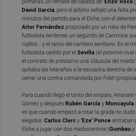
primeras, un remate de cabeza de
'Enzo' Roco
(
David García
, pero el árbitro señaló una falta p
minutos del partido para el Elche, con el dela
Aitor Fernández
propiciado por un robo de Pere 
futbolista ilerdense, un segundo de Carmona qu
rojillos... y el tanto del carrilero sevillano. En el
futbolista cedido por el
Sevilla
(el próximo rival 
el contrato de préstamo una 'cláusula del miedo'
quitaba las telarañas a la escuadra derecha de l
cerrar una contra comandada por Fidel (propicia
Para cuando llegó el tanto del empate, Arrasate
Gómez y después
Rubén García
y
Moncayola
es que cuando empezó a rotar la grada no dudó 
elegidos:
Carlos Clerc
y
'Eze' Ponce
entraban 
Elche a jugar con dos mediocentros (
Gumbau
y