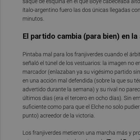
saque de esquina en el que Boyé cabeceaba alto
ítalo-argentino fuero las dos únicas llegadas co
minutos.
El partido cambia (para bien) en l
Pintaba mal para los franjiverdes cuando el árbi
señaló el túnel de los vestuarios: la imagen no 
marcador (enlazaban ya su vigésimo partido sin 
en una acción mal defendida (sobre la que su té
advertido durante la semana) y su rival no pare
últimos días (era el tercero en ocho días). Sin e
suficiente como para que el Elche no solo pudiera
punto) acreedor de la victoria.
Los franjiverdes metieron una marcha más y pr