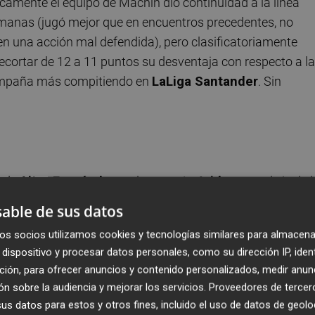
ticamente el equipo de Machín dio continuidad a la línea
emanas (jugó mejor que en encuentros precedentes, no
 en una acción mal defendida), pero clasificatoriamente
 recortar de 12 a 11 puntos su desventaja con respecto a l
campaña más compitiendo en
LaLiga Santander
. Sin
a de
Aitor Fernández
en la portería,
Aridane
en el eje de 
te el atracón de partidos por la
Copa del Rey
, (el miérco
able de sus datos
n el
Sevilla
), Machín apostaba por mantener la línea de t
os socios utilizamos cookies y tecnologías similares para almacena
stema, destacando como novedades en el once la
dispositivo y procesar datos personales, como su dirección IP, iden
de
Lautaro Blanco
en el carril izquierdo (el derecho era pa
ción, para ofrecer anuncios y contenido personalizados, medir anun
 un ataque que completaban
Pere Milla
en la derecha y
n sobre la audiencia y mejorar los servicios.
Proveedores de tercer
s datos para estos y otros fines, incluido el uso de datos de geolo