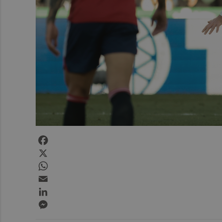
Facebook
X
WhatsApp
Email
LinkedIn
Messenger