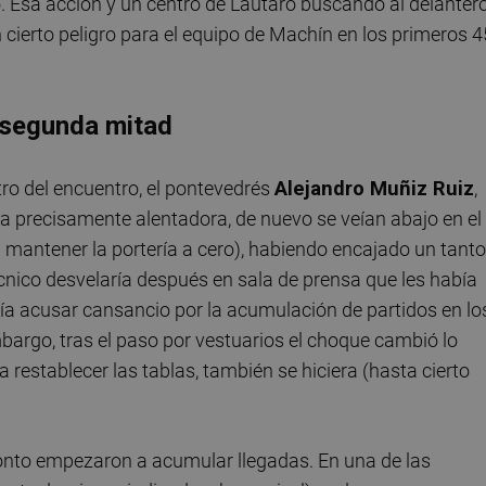
. Esa acción y un centro de Lautaro buscando al delanter
n cierto peligro para el equipo de Machín en los primeros 4
a segunda mitad
tro del encuentro, el pontevedrés
Alejandro Muñiz Ruiz
,
era precisamente alentadora, de nuevo se veían abajo en el
mantener la portería a cero), habiendo encajado un tanto
cnico desvelaría después en sala de prensa que les había
cía acusar cansancio por la acumulación de partidos en lo
mbargo, tras el paso por vestuarios el choque cambió lo
 restablecer las tablas, también se hiciera (hasta cierto
onto empezaron a acumular llegadas. En una de las