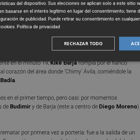
rísticas del dispositivo. Sus elecciones se aplican solo a este sitio
guero con los mismos objetivos con los que había encarado
 basarse en el interés legítimo en lugar del consentimiento; tiene 
zar virtudes y, en todo caso, sumar por fin tres puntos de
guración de publicidad
. Puede retirar su consentimiento en cualqu
cookies
.
Política de privacidad
a rodar, todo se le empezó a complicar. Buena culpa de el
ediocentro de
Rojales
había sido duda hasta última hora)
RECHAZAR TODO
ACE
con el control del esférico (el Elche pagaba caro una vez
mpo) y lo llevó de una banda a otra con mucho criterio. E
nte en el minuto 19,
Kike Barja
rompía por el flanco
 al corazón del área donde 'Chimy' Ávila, comiéndole la
 Badía
.
rdes en el primer tiempo, pero casi: por momentos
s de
Budimir
y de Barja (este a centro de
Diego Moreno
)
rematar por primera vez a portería: fue a la salida de un