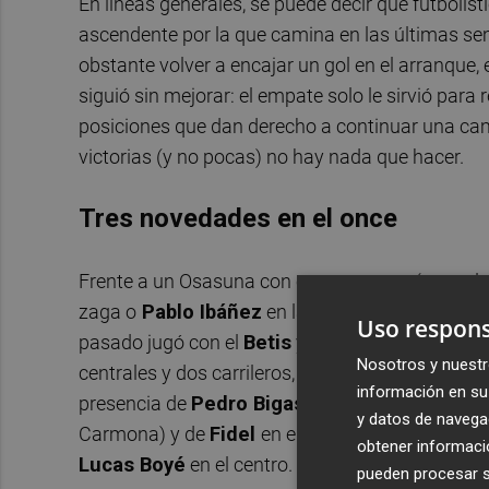
En líneas generales, se puede decir que futbolís
ascendente por la que camina en las últimas s
obstante volver a encajar un gol en el arranque,
siguió sin mejorar: el empate solo le sirvió para
posiciones que dan derecho a continuar una 
victorias (y no pocas) no hay nada que hacer.
Tres novedades en el once
Frente a un Osasuna con caras nuevas (como l
zaga o
Pablo Ibáñez
en la sala de máquinas) an
Uso respons
pasado jugó con el
Betis
y el próximo lo hará co
Nosotros y nuestr
centrales y dos carrileros, por el
1-3-4-3
como si
información en su 
presencia de
Pedro Bigas
en el eje de la zaga, 
y datos de navega
Carmona) y de
Fidel
en el flanco izquierdo de
obtener informació
Lucas Boyé
en el centro.
pueden procesar su