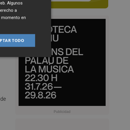
 web. Algunos
derecho a
ier momento en
lo
PTAR TODO
n
 de