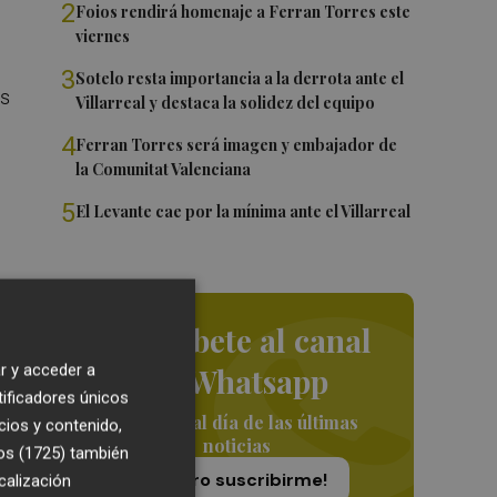
2
Foios rendirá homenaje a Ferran Torres este
viernes
3
Sotelo resta importancia a la derrota ante el
as
Villarreal y destaca la solidez del equipo
4
Ferran Torres será imagen y embajador de
la Comunitat Valenciana
5
El Levante cae por la mínima ante el Villarreal
la
les
Suscríbete al canal
res
r y acceder a
de Whatsapp
tificadores únicos
ra
Siempre al día de las últimas
cios y contenido,
noticias
os (1725)
también
¡Quiero suscribirme!
calización