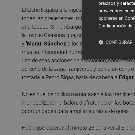
precisos y caracte
El Elche llegaba a la vigésima cita del curso li
proveedores pueden
todas las precedentes: minimizar errores, maximi
oponerse en
Confi
Configuración de 
una tacada. Sin embargo, una vez el balón echó 
la tuvo el Osasuna que, con
'Moi' Gómez'
(el m
CONFIGURAR
y
'Manu' Sánchez
a los mandos, se hizo pronto 
más su inferioridad numérica en el centro del ca
una de esas acciones de asociación, concretame
derecho de la zaga franjiverde y ponía un centro
tostada a Pedro Bigas, batía de cabeza a
Edgar
No es que los rojillos maniatasen a los franjive
monopolizaron el balón, disfrutando en las bota
oportunidades para ampliar su renta de goles.
Hubo que esperar al minuto 28 para ver al Elche 