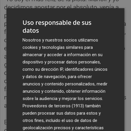
decidimos apostar por el absoluto, venía a
por una marca personal, desde la primera
Uso responsable de sus
prueba me encontré súper bien. El primer día
datos
fue espectacular”, explica el atleta del Playas,
que da mucho valor al gran grupo de
Nosotros y nuestros socios utilizamos
cookies y tecnologías similares para
entrenamiento que tienen en Castellón junto
almacenar y acceder a información en su
a Jorge Dávila, Andreu Boix y otros. “Este
dispositivo y procesar datos personales,
grupo es un lujo, pero no solo por el nivel
como su dirección IP, identificadores únicos
que tenemos, sino el buen rollo y el
y datos de navegación, para ofrecer
compañerismo. Se han convertido en mi
anuncios y contenido personalizados, medir
familia y cuando voy a entrenar es el
anuncios y contenido, obtener información
momento más feliz del día. Y todo es gracias
sobre la audiencia y mejorar los servicios.
a Manoli Alonso”.
Proveedores de terceros (1913)
también
pueden procesar sus datos para estos y
otros fines, incluido el uso de datos de
Eusebio Cáceres logró su sexto título de
geolocalización precisos y características
campeón de España al aire libre. El saltador