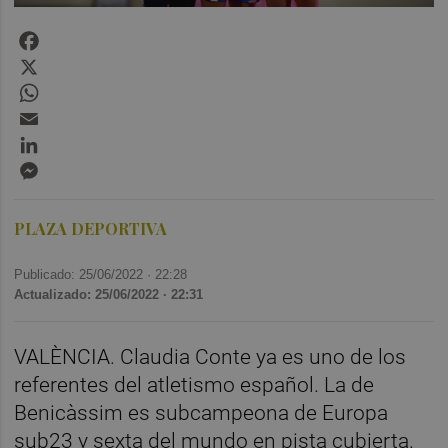
Facebook
X
WhatsApp
Email
LinkedIn
Messenger
PLAZA DEPORTIVA
Publicado: 25/06/2022 ·
22:28
Actualizado: 25/06/2022 · 22:31
VALÈNCIA.
Claudia Conte ya es uno de los
referentes del atletismo español. La de
Benicàssim es subcampeona de Europa
sub23 y sexta del mundo en pista cubierta.