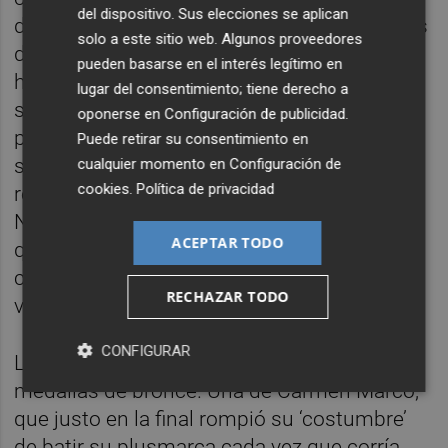
del dispositivo. Sus elecciones se aplican
de Onil ha vuelto a subir un escalón después
solo a este sitio web. Algunos proveedores
de años de penurias por las lesiones. Pero
pueden basarse en el interés legítimo en
ha vuelto. “Soy muy cabezón”, recuerda
lugar del consentimiento; tiene derecho a
siempre que se le pregunta. Y al cuarto
oponerse en
Configuración de publicidad
.
puesto de los Juegos de Tokio le ha
Puede retirar su consentimiento en
sucedido una temporada donde vuelve a ser
cualquier momento en
Configuración de
cookies
.
Política de privacidad
regular por encima de los ocho metros. En
Nerja, en el Campeonato de España, se tuvo
ACEPTAR TODO
que ir hasta los 8,10 (+0.2) para ser
campeón, solo cuatro centímetros de
RECHAZAR TODO
ventaja sobre Héctor Santos.
CONFIGURAR
La jornada se redondeó con dos nuevas
medallas de bronce. Una de Carmen Marco,
que justo en la final rompió su ‘costumbre’
de batir su plusmarca cada vez que corría.