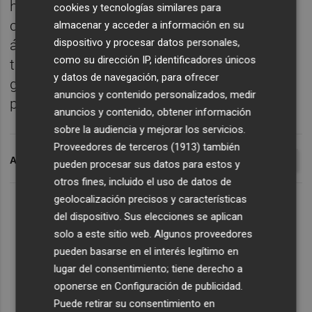
hay mejor manera que quedándonos en
cookies y tecnologías similares para
casa", afirmó el piloto español, que envió
almacenar y acceder a información en su
dispositivo y procesar datos personales,
ánimo a los trabajadores sanitarios,
como su dirección IP, identificadores únicos
transportistas, farmacéuticos y "toda la
y datos de navegación, para ofrecer
gente que nos ayuda a pasar esto lo antes
anuncios y contenido personalizados, medir
posible".
anuncios y contenido, obtener información
sobre la audiencia y mejorar los servicios.
Proveedores de terceros (1913)
también
ARCHIVADO EN
CORONAVIRUS
CARLOS SAINZ
MCLAREN
pueden procesar sus datos para estos y
otros fines, incluido el uso de datos de
geolocalización precisos y características
del dispositivo. Sus elecciones se aplican
solo a este sitio web. Algunos proveedores
pueden basarse en el interés legítimo en
lugar del consentimiento; tiene derecho a
oponerse en
Configuración de publicidad
.
Puede retirar su consentimiento en