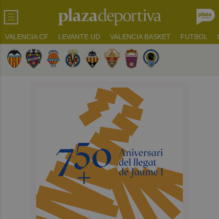
VALENCIA CF
LEVANTE UD
VALENCIA BASKET
FUTBOL