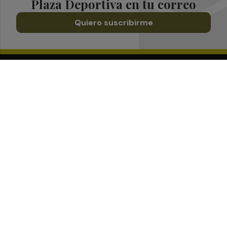
Plaza Deportiva en tu correo
Quiero suscribirme
Suscríbete al Boletín
Todos los días a primera hora en tu email
¡Quiero suscribirme!
Síguenos en redes
Plaza Deportiva, desde cualquier medio