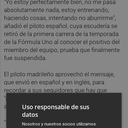
"Yo estoy perfectamente bien, no me pasa
absolutamente nada, estoy entrenando,
haciendo cosas, intentando no aburrirme",
añadió el piloto español, cuya escudería se
retiró de la primera carrera de la temporada
de la Fórmula Uno al conocer el positivo del
miembro del equipo, prueba que finalmente
fue suspendida.
El piloto madrileño aprovechó el mensaje,
que envió en español y en inglés, para
recordar a sus seguidores que hay que
"seguir las normas" dictadas por las
autoridades para combatir la pandemia.
Uso responsable de sus
datos
"Hay que intentar acabar con este virus y no
Nosotros y nuestros socios utilizamos