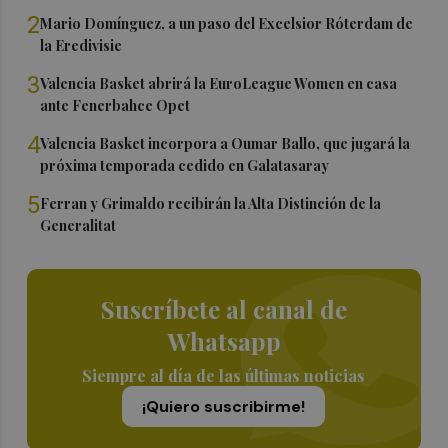
2
Mario Domínguez, a un paso del Excelsior Róterdam de
la Eredivisie
3
Valencia Basket abrirá la EuroLeague Women en casa
ante Fenerbahce Opet
4
Valencia Basket incorpora a Oumar Ballo, que jugará la
próxima temporada cedido en Galatasaray
5
Ferran y Grimaldo recibirán la Alta Distinción de la
Generalitat
Suscríbete al canal de
Whatsapp
Siempre al día de las últimas noticias
¡Quiero suscribirme!