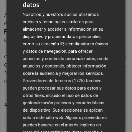
datos
Ante este panorama complicado, la pareja
Nosotros y nuestros socios utilizamos
cookies y tecnologías similares para
española de voley playa formada por
Liliana
almacenar y acceder a información en su
Fernández Steiner y Elsa Baquerizo
se hizo
dispositivo y procesar datos personales,
eco del comunicado de la FIVB y reconoció
como su dirección IP, identificadores únicos
tiempos complicados. "Todas las
y datos de navegación, para ofrecer
competiciones del mes de mayo canceladas
anuncios y contenido personalizados, medir
o pospuestas para otra fecha aún por definir.
anuncios y contenido, obtener información
Nos esperan semanas duras en casa",
sobre la audiencia y mejorar los servicios.
dijeron en su cuenta de Twitter.
Proveedores de terceros (1725)
también
pueden procesar sus datos para estos y
otros fines, incluido el uso de datos de
geolocalización precisos y características
ARCHIVADO EN
CORONAVIRUS
VOLEY PLAYA
del dispositivo. Sus elecciones se aplican
solo a este sitio web. Algunos proveedores
pueden basarse en el interés legítimo en