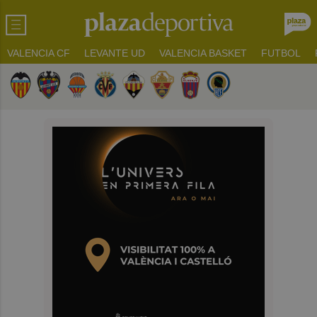
VALENCIA CF
LEVANTE UD
VALENCIA BASKET
FUTBOL