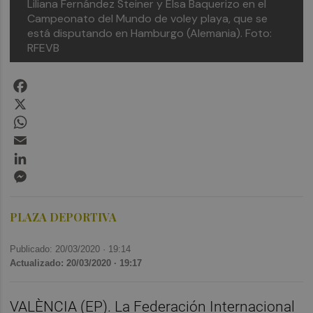
Liliana Fernández Steiner y Elsa Baquerizo en el
Campeonato del Mundo de voley playa, que se
está disputando en Hamburgo (Alemania). Foto:
RFEVB
Facebook
X
WhatsApp
Email
LinkedIn
Messenger
PLAZA DEPORTIVA
Publicado: 20/03/2020 ·
19:14
Actualizado: 20/03/2020 · 19:17
VALÈNCIA (EP). La Federación Internacional