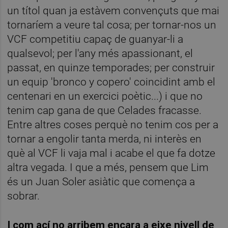
un títol quan ja estàvem convençuts que mai
tornaríem a veure tal cosa; per tornar-nos un
VCF competitiu capaç de guanyar-li a
qualsevol; per l'any més apassionant, el
passat, en quinze temporades; per construir
un equip 'bronco y copero' coincidint amb el
centenari en un exercici poètic...) i que no
tenim cap gana de que Celades fracasse.
Entre altres coses perquè no tenim cos per a
tornar a engolir tanta merda, ni interès en
què al VCF li vaja mal i acabe el que fa dotze
altra vegada. I que a més, pensem que Lim
és un Juan Soler asiàtic que comença a
sobrar.
I com ací no arribem encara a eixe nivell de