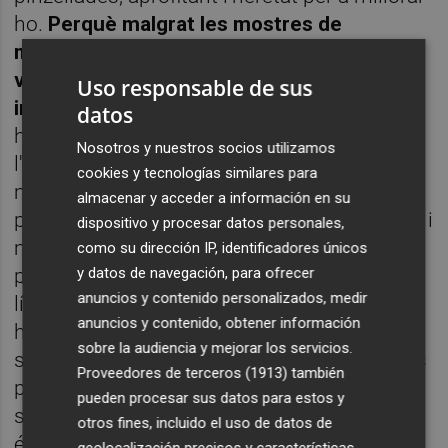
ho.
Perquè malgrat les mostres de
menyspreu cap a Celades que segueixen
veient-se en l'ambient, no s'ha limitat a
Uso responsable de sus
imitar, o seguir, el camí de Marcelino.
Ací hi
datos
ha treball propi. Ha introduït als jugadors en
Nosotros y nuestros socios utilizamos
l'univers que dominen, i en el qual es senten
cookies y tecnologías similares para
més còmodes i segurs, però donant-li el seu
almacenar y acceder a información en su
propi segell. És un VCF més versàtil en atac, i
dispositivo y procesar datos personales,
més fluït. Fins i tot el 4-4-2 mutant funciona
como su dirección IP, identificadores únicos
prou bé. El seu èxit estarà en mantindre dita
y datos de navegación, para ofrecer
anuncios y contenido personalizados, medir
línia. Perquè el problema de Celades és
anuncios y contenido, obtener información
haver aterrat com un paracaigudista en este
sobre la audiencia y mejorar los servicios.
sarao. Sense temps per a entrenar (amb tres
Proveedores de terceros (1913)
también
partits a la setmana, més parons de
pueden procesar sus datos para estos y
seleccions on es perd el 60% de la plantilla)
otros fines, incluido el uso de datos de
és complicat fer molt més sense patir les