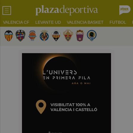
VALENCIA CF
LEVANTE UD
VALENCIA BASKET
FUTBOL