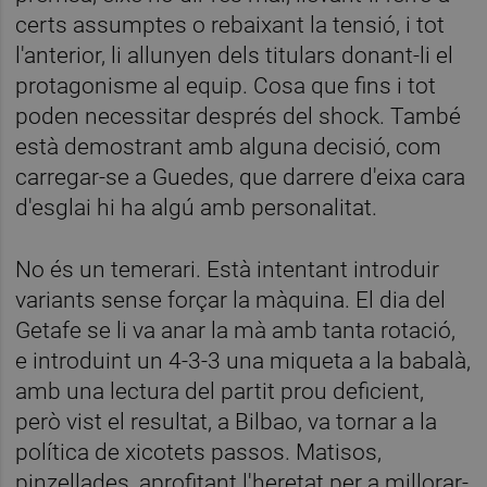
certs assumptes o rebaixant la tensió, i tot
l'anterior, li allunyen dels titulars donant-li el
protagonisme al equip. Cosa que fins i tot
poden necessitar després del shock. També
està demostrant amb alguna decisió, com
carregar-se a Guedes, que darrere d'eixa cara
d'esglai hi ha algú amb personalitat.
No és un temerari. Està intentant introduir
variants sense forçar la màquina. El dia del
Getafe se li va anar la mà amb tanta rotació,
e introduint un 4-3-3 una miqueta a la babalà,
amb una lectura del partit prou deficient,
però vist el resultat, a Bilbao, va tornar a la
política de xicotets passos. Matisos,
pinzellades, aprofitant l'heretat per a millorar-