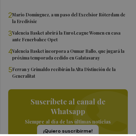
2
Mario Domínguez, a un paso del Excelsior Róterdam de
la Eredivisie
3
Valencia Basket abrirá la EuroLeague Women en casa
ante Fenerbahce Opet
4
Valencia Basket incorpora a Oumar Ballo, que jugará la
próxima temporada cedido en Galatasaray
5
Ferran y Grimaldo recibirán la Alta Distinción de la
Generalitat
Suscríbete al canal de
Whatsapp
Siempre al día de las últimas noticias
¡Quiero suscribirme!