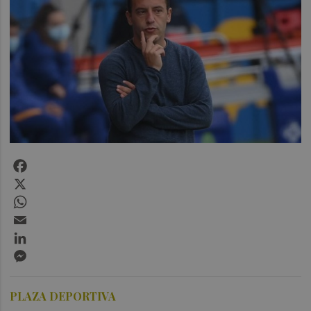
Facebook
X
WhatsApp
Email
LinkedIn
Messenger
PLAZA DEPORTIVA