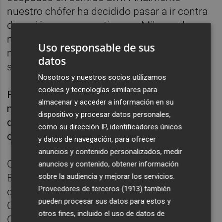
nuestro chófer ha decidido pasar a ir contra
dirección para ganar tiempo. Miles, miles y
miles de personas saliendo de Kiev, y
Uso responsable de sus
muchas de ellas dejando todo atrás y sin
datos
saber dónde ir", explicaba.
Nosotros y nuestros socios utilizamos
cookies y tecnologías similares para
Finalmente, Cortés y Escura llegaron esta
almacenar y acceder a información en su
mañana a Lviv después de que el conductor
dispositivo y procesar datos personales,
de la furgoneta les propusiera salir de la
como su dirección IP, identificadores únicos
carretera principal.
y datos de navegación, para ofrecer
anuncios y contenido personalizados, medir
Cortés entrenó al equipo femenino del
anuncios y contenido, obtener información
sobre la audiencia y mejorar los servicios.
Barcelona hasta el pasado verano, cuando
Proveedores de terceros (1913)
también
dejó el club azulgrana después de ganar la
pueden procesar sus datos para estos y
Copa de la Reina, la liga y la Liga de
otros fines, incluido el uso de datos de
Campeones. Tras su exitosa etapa, el