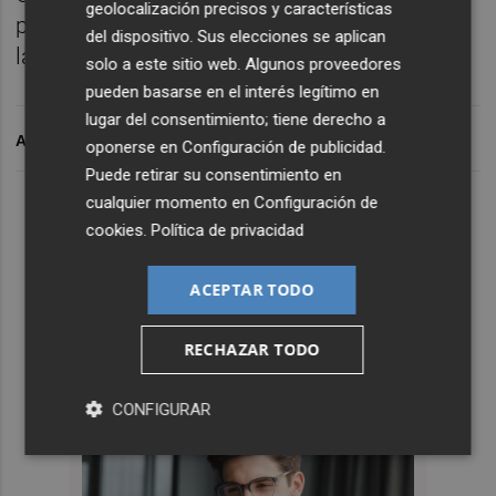
geolocalización precisos y características
pasado noviembre aceptó hacerse cargo de
del dispositivo. Sus elecciones se aplican
la selección femenina de Ucrania.
solo a este sitio web. Algunos proveedores
pueden basarse en el interés legítimo en
lugar del consentimiento; tiene derecho a
ARCHIVADO EN
oponerse en
Configuración de publicidad
.
Puede retirar su consentimiento en
cualquier momento en
Configuración de
cookies
.
Política de privacidad
ACEPTAR TODO
RECHAZAR TODO
CONFIGURAR