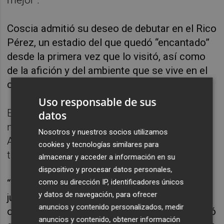
mejor”.
Coscia admitió su deseo de debutar en el Rico
Pérez, un estadio del que quedó “encantado”
desde la primera vez que lo visitó, así como
de la afición y del ambiente que se vive en el
campo.
Uso responsable de sus
El jugador pidió pensar “partido a partido” y
datos
no mirar “más allá” del encuentro ante el
Nosotros y nuestros socios utilizamos
Alzira, equipo en el que jugó hace dos
cookies y tecnologías similares para
temporadas.
almacenar y acceder a información en su
dispositivo y procesar datos personales,
como su dirección IP, identificadores únicos
“Tenemos que ser protagonistas en casa,
y datos de navegación, para ofrecer
jugar en campo rival, atacar y tener
anuncios y contenido personalizados, medir
ocasiones”, comentó el rosarino, quien afirmó
anuncios y contenido, obtener información