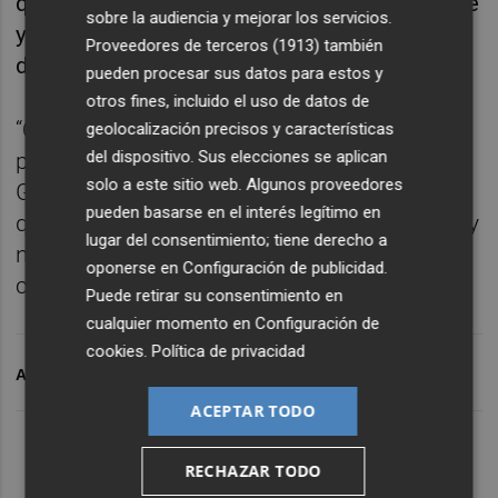
que el Hércules debe ser “fuerte mentalmente
sobre la audiencia y mejorar los servicios.
y no relajarse” para mantener la actual línea
Proveedores de terceros (1913)
también
de resultados.
pueden procesar sus datos para estos y
otros fines, incluido el uso de datos de
“Queda mucho, dos tercios de competición,
geolocalización precisos y características
del dispositivo. Sus elecciones se aplican
pero nuestra idea es mantenernos arriba.
solo a este sitio web. Algunos proveedores
Ganar este domingo, el otro y el otro… Hay
pueden basarse en el interés legítimo en
que ganar todos los partidos que podamos y
lugar del consentimiento; tiene derecho a
no relajarnos. Y en esa línea estamos”,
oponerse en
Configuración de publicidad
.
concluyó.
Puede retirar su consentimiento en
cualquier momento en
Configuración de
cookies
.
Política de privacidad
ARCHIVADO EN
COSCIA
UD ALZIRA
HÉRCULES CF
ACEPTAR TODO
RECHAZAR TODO