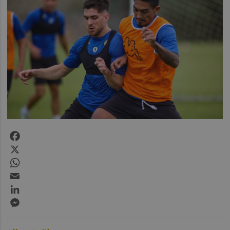
Facebook
X
WhatsApp
Email
LinkedIn
Messenger