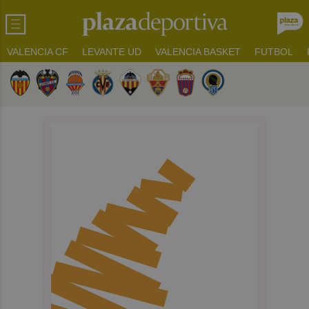
VALENCIA CF
LEVANTE UD
VALENCIA BASKET
FUTBOL