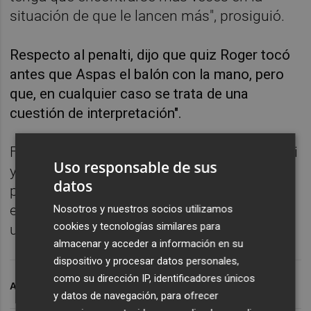
situación de que le lancen más", prosiguió.
Respecto al penalti, dijo que quiz Roger tocó
antes que Aspas el balón con la mano, pero
que, en cualquier caso se trata de una
cuestión de interpretación".
Finalmente explicó que los cambios de Cervi
Uso responsable de sus
y Tapia en el descanso se debieron a que el
datos
primero tiene problemas físicos desde el
encuentro ante el Real Madrid y Tapia tenía
Nosotros y nuestros socios utilizamos
cookies y tecnologías similares para
una tarjeta.
almacenar y acceder a información en su
dispositivo y procesar datos personales,
como su dirección IP, identificadores únicos
ARCHIVADO EN
LEVANTE UD
PLAZA GRANOTA
y datos de navegación, para ofrecer