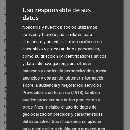
una incógnita si competirá en Paris 2024.
Uso responsable de sus
"No lo sé. En tres años están más cerca que
datos
si fueran cuatro, pero se pueden hacer muy
Nosotros y nuestros socios utilizamos
largos. Voy año a año buscando
cookies y tecnologías similares para
motivaciones y de momento un año más
almacenar y acceder a información en su
aguanto. Cuando pase veremos si hay otro y
dispositivo y procesar datos personales,
así voy a ir, tachando el calendario año a
como su dirección IP, identificadores únicos
y datos de navegación, para ofrecer
año", explicó el leridano, que cumplirá 37
anuncios y contenido personalizados, medir
años el mes que viene.
anuncios y contenido, obtener información
sobre la audiencia y mejorar los servicios.
Durante un acto de homenaje a los
Proveedores de terceros (1913)
también
deportistas olímpicos de la UCAM, Craviotto
pueden procesar sus datos para estos y
compartió escenario con David Cal por
otros fines, incluido el uso de datos de
primera vez desde que igualó su marca de
geolocalización precisos y características
cinco medallas olímpicas, récord que ahora
del dispositivo. Sus elecciones se aplican
solo a este sitio web. Algunos proveedores