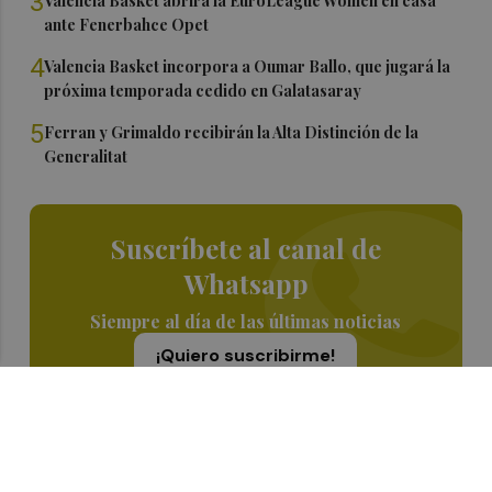
3
Valencia Basket abrirá la EuroLeague Women en casa
ante Fenerbahce Opet
4
Valencia Basket incorpora a Oumar Ballo, que jugará la
próxima temporada cedido en Galatasaray
5
Ferran y Grimaldo recibirán la Alta Distinción de la
Generalitat
Suscríbete al canal de
Whatsapp
Siempre al día de las últimas noticias
¡Quiero suscribirme!