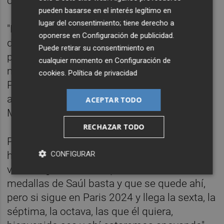
comparten en la cima del deporte español.
pueden basarse en el interés legítimo en
lugar del consentimiento; tiene derecho a
"Es un orgullo igualar a David. Siempre he
oponerse en
Configuración de publicidad
.
dicho que nos quitó el miedo a ganar a los
Puede retirar su consentimiento en
piragüistas. Desde que ganó su primera
cualquier momento en
Configuración de
medalla en Atenas ha venido todo rodado.
cookies
.
Política de privacidad
Para mí siempre va a ser el número uno
aunque yo lo iguale o supere en medallas.
ACEPTAR TODO
Me honra ser su amigo", dijo Craviotto.
RECHAZAR TODO
Por su parte, Cal indicó que le "gustaría que
CONFIGURAR
hubiera más deportistas" con sus logros. "A
veces digo en broma que con las cinco
medallas de Saúl basta y que se quede ahí,
pero si sigue en Paris 2024 y llega la sexta, la
séptima, la octava, las que él quiera,