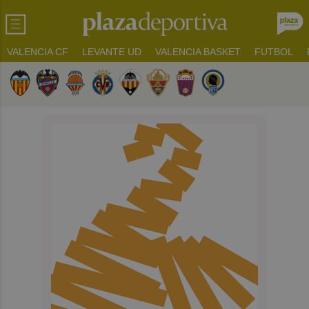
VALENCIA CF
LEVANTE UD
VALENCIA BASKET
FUTBOL