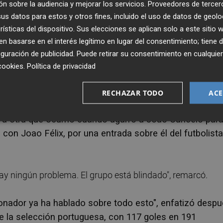
n sobre la audiencia y mejorar los servicios.
Proveedores de tercer
s datos para estos y otros fines, incluido el uso de datos de geolo
 su actual club, el Manchester United, no afectarán a la
rísticas del dispositivo. Sus elecciones se aplican solo a este sitio
o en Qatar 2022 contra Ghana. "Todos los jugadores, todo 
 basarse en el interés legítimo en lugar del consentimiento; tiene 
 cómo soy y pienso. Me conocen desde los 11 años. No se
guración de publicidad
. Puede retirar su consentimiento en cualqu
irtió el atacante, que explicó el gesto con Bruno Fernandes 
cookies
.
Política de privacidad
es al principio de la concentración.
RECHAZAR TODO
ACE
xplicó la escena: "Su avión llegó tarde y le pregunté si
ó a otra que ocurrió cuando agarró a Joao Cancelo par
 con Joao Félix, por una entrada sobre él del futbolista
ay ningún problema. El grupo está blindado", remarcó.
ionador ya ha hablado sobre todo esto", enfatizó desp
 de la selección portuguesa, con 117 goles en 191