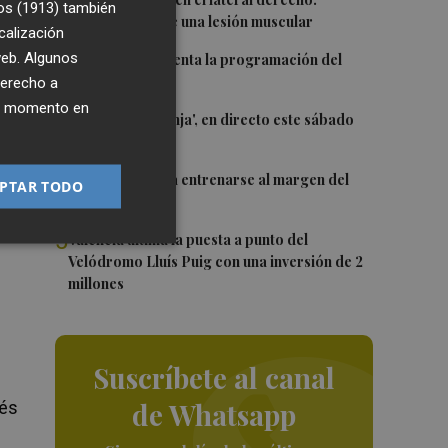
1
os (1913)
también
Monferrer sufre una lesión muscular
calización
2
 web. Algunos
El Valencia presenta la programación del
el
Trofeu Taronja
derecho a
ier momento en
3
El 'Trofeu Taronja', en directo este sábado
que
por À Punt
4
Almeida vuelve a entrenarse al margen del
PTAR TODO
grupo
5
a
València ultima la puesta a punto del
Velódromo Lluís Puig con una inversión de 2
millones
Suscríbete al canal
de Whatsapp
ués