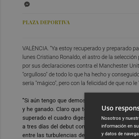
Messenger
PLAZA DEPORTIVA
VALÈNCIA. "Ya estoy recuperado y preparado par
lunes Cristiano Ronaldo, el astro de la selecció
por sus declaraciones contra el Manchester Uni
"orgulloso" de todo lo que ha hecho y conseguido 
sería "mágico", pero con la felicidad de que no le 
"Si aún tengo que demostrar con 37 años y o
Uso respons
y he ganado. Claro que tengo que demostrar lo
superado el cuadro digestivo que lo apartó del
Nosotros y nuestr
información en su 
a tres días del debut contra Ghana dentro del
y datos de navega
entre las turbulencias de los últimos días por