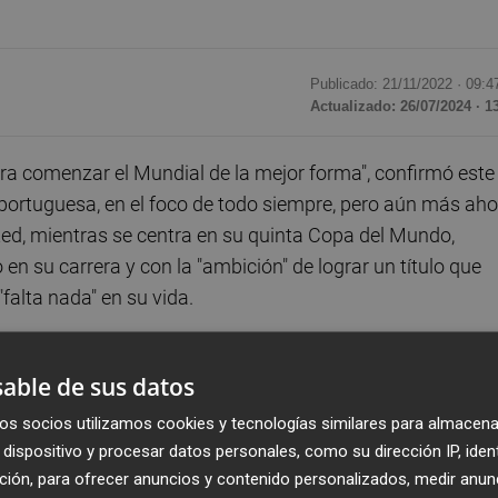
Publicado: 21/11/2022 ·
09:4
Actualizado: 26/07/2024 · 1
a comenzar el Mundial de la mejor forma", confirmó este
n portuguesa, en el foco de todo siempre, pero aún más ah
ted, mientras se centra en su quinta Copa del Mundo,
en su carrera y con la "ambición" de lograr un título que
"falta nada" en su vida.
cho meses, me preocuparía, después de lo que he hec
able de sus datos
 que soy año tras año", expresó el atacante, ya
 último amistoso frente a Nigeria, con un triunfo por 4
os socios utilizamos cookies y tecnologías similares para almacena
dispositivo y procesar datos personales, como su dirección IP, iden
 grupo H, que se completa con Uruguay y Corea del Sur,
ción, para ofrecer anuncios y contenido personalizados, medir anun
 su polémica entrevista antes del Mundial.