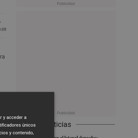
7
3:09
ora
ho
-0;
r y acceder a
Últimas Noticias
tificadores únicos
 y
cios y contenido,
Más problemas en el lateral derecho: