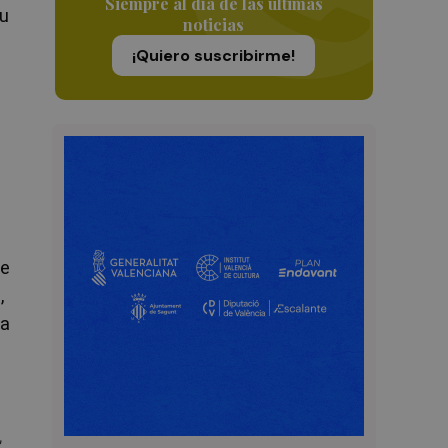
Siempre al día de las últimas
su
noticias
¡Quiero suscribirme!
ue
,
 a
,