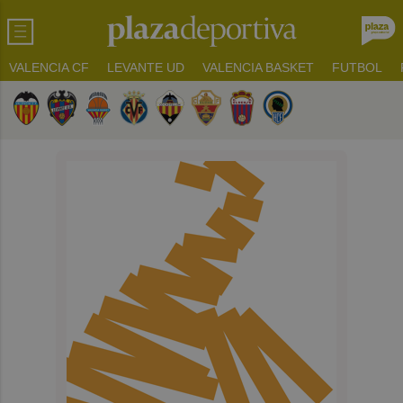
VALENCIA CF
LEVANTE UD
VALENCIA BASKET
FUTBOL