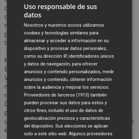
Uso responsable de sus
ocasiones, mientras la clasificación llegaba
datos
desde tierras helvéticas. De hecho, Cata Coll
no recibió ni un solo tiro a puerta en la
Nosotros y nuestros socios utilizamos
cookies y tecnologías similares para
primera mitad, pero las cosas comenzaron a
almacenar y acceder a información en su
torcerse tras el paso por vestuarios.
dispositivo y procesar datos personales,
como su dirección IP, identificadores únicos
Nada más reanudarse el encuentro y con
y datos de navegación, para ofrecer
España con diez jugadoras sobre el césped,
anuncios y contenido personalizados, medir
Valentina Giacinti igualó la contienda en
anuncios y contenido, obtener información
medio de la confusión local (min.46). Nueve
sobre la audiencia y mejorar los servicios.
minutos más tarde, un testarazo de Michela
Proveedores de terceros (1913)
también
pueden procesar sus datos para estos y
Cambiaghi permitió a las transalpinas
otros fines, incluido el uso de datos de
ponerse por delante (min.57); ya en el 64, en
geolocalización precisos y características
un saque de esquina, Elena Linari materializó
del dispositivo. Sus elecciones se aplican
el tercero para las de Andrea Soncin.
solo a este sitio web. Algunos proveedores