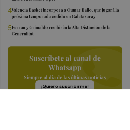
4
Valencia Basket incorpora a Oumar Ballo, que jugará la
próxima temporada cedido en Galatasaray
5
Ferran y Grimaldo recibirán la Alta Distinción de la
Generalitat
Suscríbete al canal de
Whatsapp
Siempre al día de las últimas noticias
¡Quiero suscribirme!