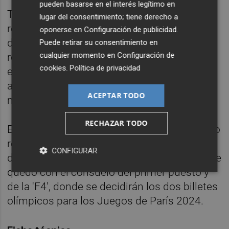
pueden basarse en el interés legítimo en
Tere Abelleira respondió con un chut que
lugar del consentimiento; tiene derecho a
repelió el larguero, y, solo unos minutos
oponerse en
Configuración de publicidad
.
después, asistió a Esther González para
Puede retirar su consentimiento en
cualquier momento en
Configuración de
recortar distancias y abrir la puerta a la
cookies
.
Política de privacidad
esperanza (min.76). Cata Coll todavía
apareció para desbaratar un disparo desde
ACEPTAR TODO
media distancia de Galli.
RECHAZAR TODO
España lo intentó hasta el final, pero no pudo
redondear la jornada y encajó su primera
CONFIGURAR
derrota de la fase de grupos. Sin embargo, se
quedó con el consuelo del primer puesto y
de la 'F4', donde se decidirán los dos billetes
olímpicos para los Juegos de París 2024.