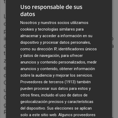
terminó trastabillándose.
Uso responsable de sus
datos
La necesidad de ampliar la ventaja era tal
Nosotros y nuestros socios utilizamos
que el susto llegó al Ciutat. Pier cometió
cookies y tecnologías similares para
penalti sobre Fer Niño en pleno potaje de
almacenar y acceder a información en su
infortunios. Figueroa Vázquez ordenó a Vezo
dispositivo y procesar datos personales,
que se levantara cuando el portugués estaba
como su dirección IP, identificadores únicos
tendido en tierra y el Mallorca aprovechó la
y datos de navegación, para ofrecer
zozobra en la zaga para atacar... y
anuncios y contenido personalizados, medir
encontrarse la pena máxima. Aitor se vistió
anuncios y contenido, obtener información
de héroe para parar y hacer respirar a todo
sobre la audiencia y mejorar los servicios.
Orriols. El banquillo lo celebró como si fuera
Proveedores de terceros (1913)
también
pueden procesar sus datos para estos y
un gol, el que estuvo a punto de marcar
otros fines, incluido el uso de datos de
Campaña justo tras la parada del meta
geolocalización precisos y características
guipuzcoano. Era un golazo, pero paró
del dispositivo. Sus elecciones se aplican
Román mientras el banco mallorquinista se
solo a este sitio web. Algunos proveedores