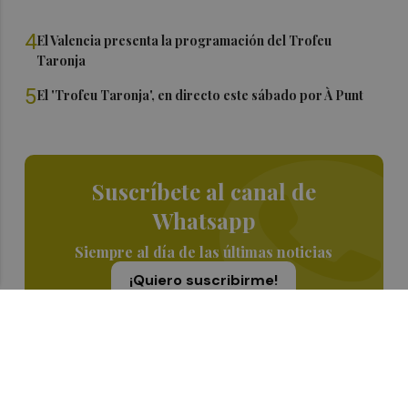
4
El Valencia presenta la programación del Trofeu
Taronja
5
El 'Trofeu Taronja', en directo este sábado por À Punt
Suscríbete al canal de
Whatsapp
Siempre al día de las últimas noticias
¡Quiero suscribirme!