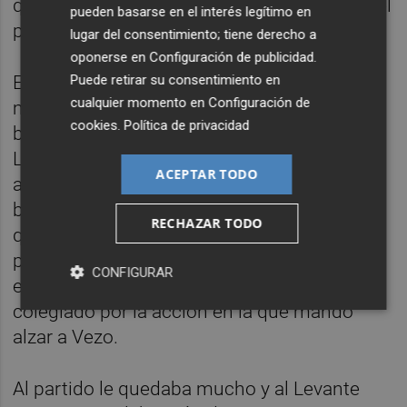
quejaba de que Aitor se había avanzado en el
pueden basarse en el interés legítimo en
penalti.
lugar del consentimiento; tiene derecho a
oponerse en
Configuración de publicidad
.
Puede retirar su consentimiento en
El VAR dictó sentencia y reanudó el partido,
cualquier momento en
Configuración de
mientras en el área técnica se librabra una
cookies
.
Política de privacidad
batalla paralela al encuentro, entre Soldado,
Luis García Plaza, Melero y Manolo Reina,
ACEPTAR TODO
además de otros futbolistas. Los
bermellones recriminaron a los granotas
RECHAZAR TODO
que, en el tanto de Soldado, no habían
parado el juego, mientras que los jugadores
CONFIGURAR
el Levante protestaron la actitud del
colegiado por la acción en la que mandó
alzar a Vezo.
Al partido le quedaba mucho y al Levante