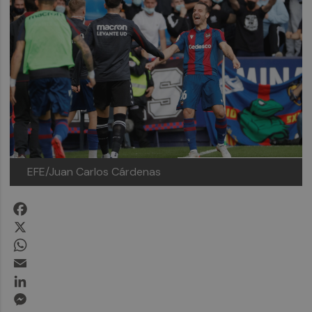
EFE/Juan Carlos Cárdenas
Facebook
X
WhatsApp
Email
LinkedIn
Messenger