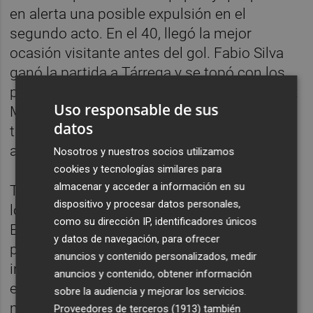
en alerta una posible expulsión en el
segundo acto. En el 40, llegó la mejor
ocasión visitante antes del gol. Fabio Silva
ganó la partida a Tárrega y se topó con los
puños de Mamardashvili. A la siguiente, Álex
Uso responsable de sus
Muñoz cazó el rechace de Mamardashvili
datos
tras un tiro de Januzaj e hizo el 1-1. Jarro de
agua fría para Mestalla.
Nosotros y nuestros socios utilizamos
cookies y tecnologías similares para
almacenar y acceder a información en su
Tras la reanudación, el Valencia no se quitó
dispositivo y procesar datos personales,
los miedos pese a otra internada de Thierry.
como su dirección IP, identificadores únicos
El luso buscó la escuadra con el exterior y
y datos de navegación, para ofrecer
pasó cerca del poste. La réplica canaria fue
anuncios y contenido personalizados, medir
inmediata. Álex Muñoz sacó un ‘latigazo’ a la
anuncios y contenido, obtener información
escuadra y la estirada de Mamardashvili
sobre la audiencia y mejorar los servicios.
mantuvo la igualada. El Valencia siguió sin
Proveedores de terceros (1913)
también