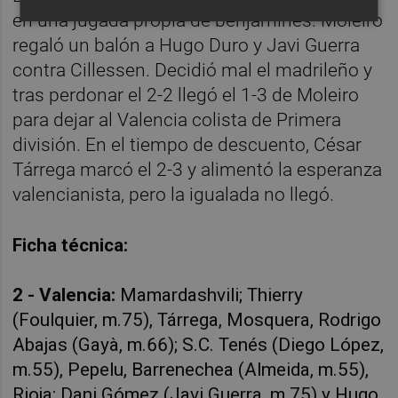
en una jugada propia de benjamines. Moleiro
regaló un balón a Hugo Duro y Javi Guerra
contra Cillessen. Decidió mal el madrileño y
tras perdonar el 2-2 llegó el 1-3 de Moleiro
para dejar al Valencia colista de Primera
división. En el tiempo de descuento, César
Tárrega marcó el 2-3 y alimentó la esperanza
valencianista, pero la igualada no llegó.
Ficha técnica:
2 - Valencia:
Mamardashvili; Thierry
(Foulquier, m.75), Tárrega, Mosquera, Rodrigo
Abajas (Gayà, m.66); S.C. Tenés (Diego López,
m.55), Pepelu, Barrenechea (Almeida, m.55),
Rioja; Dani Gómez (Javi Guerra, m.75) y Hugo