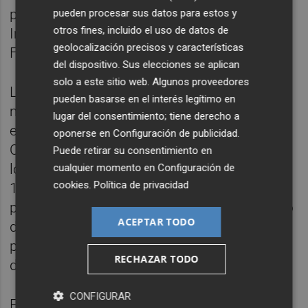
pulmones y Las Palmas ‘incendió’ Mestalla.
pueden procesar sus datos para estos y
otros fines, incluido el uso de datos de
Internada de Campaña, que le regaló el 1-2 a
geolocalización precisos y características
Fabio Silva.
del dispositivo. Sus elecciones se aplican
solo a este sitio web. Algunos proveedores
Los pitos aparecieron en Mestalla y Baraja
pueden basarse en el interés legítimo en
movió el banquillo. Almeida y Diego López
lugar del consentimiento; tiene derecho a
entraron por Enzo Barrenechea y Sergi
oponerse en
Configuración de publicidad
.
Canós. Las Palmas tenía al Valencia en la
Puede retirar su consentimiento en
lona. Kirian mandó arriba lo que pudo ser el
cualquier momento en
Configuración de
cookies
.
Política de privacidad
1-3 en el minuto 56. En el 64, la única nota
positiva en clave valencianista fue el regreso
ACEPTAR TODO
de Gayà. La alegría duró poco ya que los
problemas incrementaron con la expulsión
RECHAZAR TODO
de Pepelu en una tangana con Kirian.
CONFIGURAR
En el 83, el Valencia echó al traste el empate