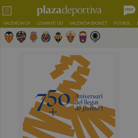
VALENCIA CF
LEVANTE UD
VALENCIA BASKET
FUTBOL