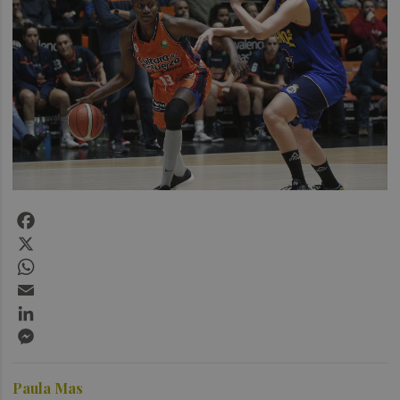
Facebook
X
WhatsApp
Email
LinkedIn
Messenger
Paula Mas