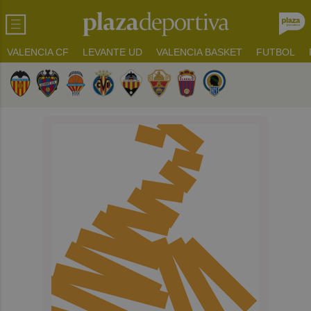
VALENCIA CF
LEVANTE UD
VALENCIA BASKET
FUTBOL