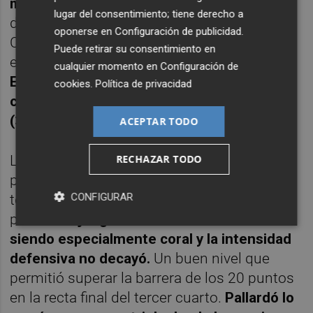
muy serias en defensa.
La más destacada
lugar del consentimiento; tiene derecho a
de las taronja en esos minutos fue Rebeca
oponerse en
Configuración de publicidad
.
Cotano, aportando en ataque y defendiendo
Puede retirar su consentimiento en
el rebote ofensivo de manera contundente.
cualquier momento en
Configuración de
El partido se fue al descanso con un buen
cookies
.
Política de privacidad
colchón para el conjunto de Rubén Burgos
(37-24).
ACEPTAR TODO
RECHAZAR TODO
La tónica del choque no cambió en el tercer
periodo y Valencia Basket fue engrosando
CONFIGURAR
todavía más el marcador hasta los 19
puntos.
El juego de Valencia Basket estaba
siendo especialmente coral y la intensidad
defensiva no decayó.
Un buen nivel que
permitió superar la barrera de los 20 puntos
en la recta final del tercer cuarto.
Pallardó lo