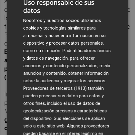
seis puntos. Ante la ausencia de acierto
Uso responsable de sus
exterior, Meiya Tirera solucionó el bloqueo de
datos
las valencianas bajo el aro. Poco a poco,
Nosotros y nuestros socios utilizamos
fueron entrando en partido, y con un triple de
cookies y tecnologías similares para
Bettencourt se pusieron por primera vez por
almacenar y acceder a información en su
delante.
A partir de ese instante Valencia
dispositivo y procesar datos personales,
como su dirección IP, identificadores únicos
Basket empezó a estirar el chicle, con una
y datos de navegación, para ofrecer
anotación repartida, hasta completar un
anuncios y contenido personalizados, medir
parcial de 15-0 al final del primer cuarto
anuncios y contenido, obtener información
(23-14).
sobre la audiencia y mejorar los servicios.
Proveedores de terceros (1913)
también
Inauguró el cuarto Ana Pocek, ampliando el
pueden procesar sus datos para estos y
parcial hasta los 17 puntos, que Verónica
otros fines, incluido el uso de datos de
Matoso cortó.
Lo que no pudo cortar fue el
geolocalización precisos y características
del dispositivo. Sus elecciones se aplican
gran estado de forma de Valencia Basket,
solo a este sitio web. Algunos proveedores
que seguía con una confianza arrolladora y
pueden basarse en el interés legítimo en