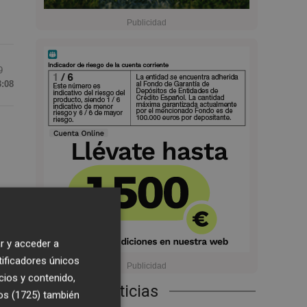
9
3:08
mo
r y acceder a
tificadores únicos
cios y contenido,
 la
Últimas Noticias
os (1725)
también
o a