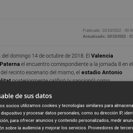
Publicado: 10/10/2022 ·
00:5
Actualizado: 10/10/2022 · 0
 del domingo 14 de octubre de 2018. El
Valencia
Paterna
el encuentro correspondiente a la jornada 8 en el
 del recinto escenario del mismo, el
estadio Antonio
litat
posteriormente calificó (y sancionó) como
 de hoy.
able de sus datos
club che envió al Hércules un cupo de entradas para el mis
os socios utilizamos cookies y tecnologías similares para almacena
dispositivo y procesar datos personales, como su dirección IP, iden
aficionados, al tiempo que anunciaba que el día del
ción, para ofrecer anuncios y contenido personalizados, medir anun
es decir, no se podrían adquirir entradas allí. Sin embargo,
n sobre la audiencia y mejorar los servicios.
Proveedores de tercer
la sí abrió, sí se vendían entradas en la misma... pero n