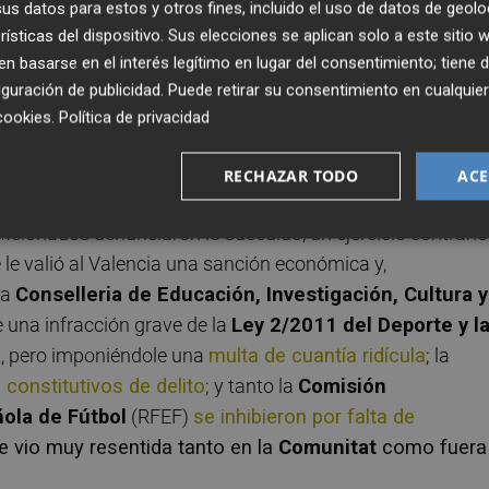
s datos para estos y otros fines, incluido el uso de datos de geolo
paña
figuraba un domicilio radicado en una localidad de la
rísticas del dispositivo. Sus elecciones se aplican solo a este sitio
 basarse en el interés legítimo en lugar del consentimiento; tiene 
guración de publicidad
. Puede retirar su consentimiento en cualqu
encia con domicilio en Alicante se quedaron sin poder asis
cookies
.
Política de privacidad
quilla, mientras que otros que tenían domicilio en una
RECHAZAR TODO
ACE
icionados denunciaron lo sucedido, un ejercicio contrario
le valió al Valencia una sanción económica y,
la
Conselleria de Educación, Investigación, Cultura y
 una infracción grave de la
Ley 2/2011 del Deporte y l
a
, pero imponiéndole una
multa de cuantía ridícula
; la
constitutivos de delito
; y tanto la
Comisión
ola de Fútbol
(RFEF)
se inhibieron por falta de
se vio muy resentida tanto en la
Comunitat
como fuera