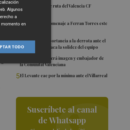
calización
1
La nueva hoja de ruta del Valencia CF
 web. Algunos
derecho a
2
Foios rendirá homenaje a Ferran Torres este
ier momento en
tir
viernes
3
Sotelo resta importancia a la derrota ante el
PTAR TODO
Villarreal y destaca la solidez del equipo
4
Ferran Torres será imagen y embajador de
 a
la Comunitat Valenciana
5
El Levante cae por la mínima ante el Villarreal
a
Suscríbete al canal
de Whatsapp