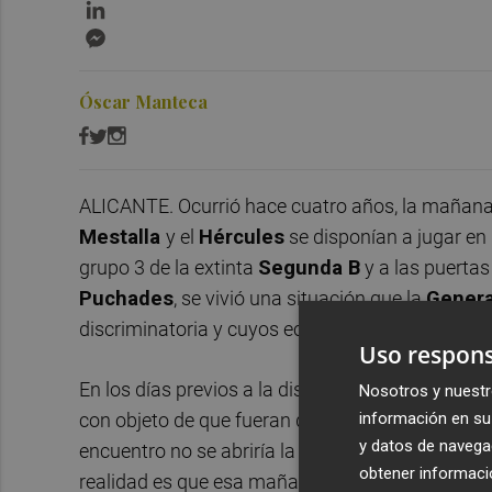
LinkedIn
Messenger
Óscar Manteca
ALICANTE. Ocurrió hace cuatro años, la mañana
Mestalla
y el
Hércules
se disponían a jugar en
grupo 3 de la extinta
Segunda B
y a las puertas
Puchades
, se vivió una situación que la
Genera
discriminatoria y cuyos ecos llegan hasta el día
Uso respons
En los días previos a la disputa del partido, el 
Nosotros y nuestr
información en su 
con objeto de que fueran distribuidas entre sus 
y datos de navega
encuentro no se abriría la taquilla del Puchades, 
obtener informació
realidad es que esa mañana de domingo esa taquil