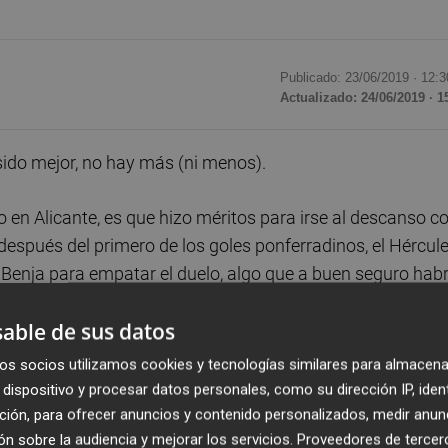
Publicado: 23/06/2019 ·
12:3
Actualizado: 24/06/2019 · 1
sido mejor, no hay más (ni menos).
 en Alicante, es que hizo méritos para irse al descanso c
espués del primero de los goles ponferradinos, el Hércul
Benja para empatar el duelo, algo que a buen seguro habr
ientos, pero no fue así. Isi, que ya sabía lo que es marcarl
able de sus datos
ténticos golazos que sentenciaron el duelo por adelantado y
oria.
os socios utilizamos cookies y tecnologías similares para almacena
dispositivo y procesar datos personales, como su dirección IP, iden
o pocos ejemplos de duelos a doble partido en los que el
ción, para ofrecer anuncios y contenido personalizados, medir anun
n sobre la audiencia y mejorar los servicios.
Proveedores de tercer
muy vivo, pero el Hércules no ha sido protagonista de