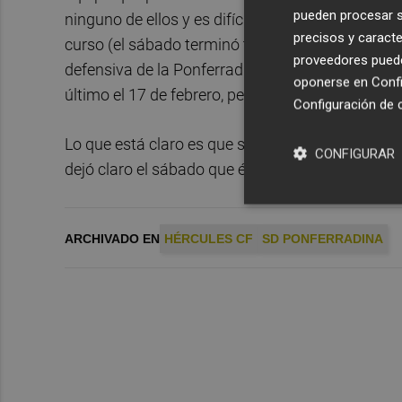
pueden procesar su
ninguno de ellos y es difícil creer que el sábado 
precisos y caracte
curso (el sábado terminó transformando la ocas
proveedores pueden
defensiva de la Ponferradina: solo ha encajado och
oponerse en
Confi
último el 17 de febrero, pero es que El Toralín n
Configuración de 
Lo que está claro es que si el vestuario no tien
CONFIGURAR
dejó claro el sábado que él sí cree.
ARCHIVADO EN
HÉRCULES CF
SD PONFERRADINA