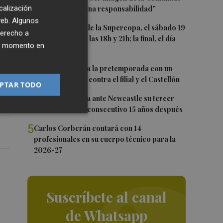
calización
es un orgullo y una responsabilidad”
el
 web. Algunos
a
2
Las semifinales de la Supercopa, el sábado 19
derecho a
de septiembre a las 18h y 21h; la final, el día
ier momento en
20 a las 19h
3
El Levante cierra la pretemporada con un
doble amistoso: contra el filial y el Castellón
PTAR TODO
4
El Valencia busca ante Newcastle su tercer
Trofeo Naranja consecutivo 15 años después
5
Carlos Corberán contará con 14
profesionales en su cuerpo técnico para la
2026-27
Suscríbete al canal
de Whatsapp