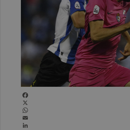
Facebook
X
WhatsApp
Email
LinkedIn