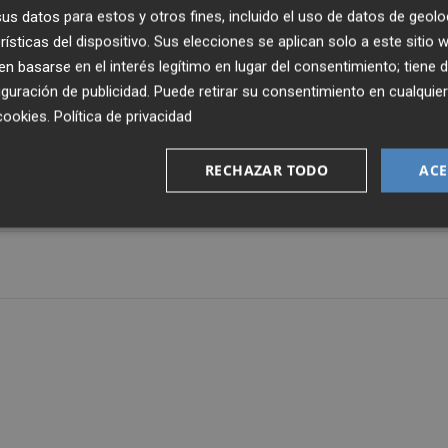
s datos para estos y otros fines, incluido el uso de datos de geolo
vaya a ocurrir dado no solo su acierto goleador a lo largo d
rísticas del dispositivo. Sus elecciones se aplican solo a este sitio
ión menos clara de las que dispuso), también la solvenci
 basarse en el interés legítimo en lugar del consentimiento; tiene 
o goles ante su público en toda la Liga y el 'play-off', el
guración de publicidad
. Puede retirar su consentimiento en cualqu
o ve perder a los suyos desde el 20 de enero.
cookies
.
Política de privacidad
e fe en que es posible, no habrá nada que hacer. Planagumà
RECHAZAR TODO
ACE