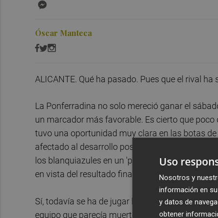
Messenger
Óscar Manteca
ALICANTE. Qué ha pasado. Pues que el rival ha 
La Ponferradina no solo mereció ganar el sábado
un marcador más favorable. Es cierto que poco d
tuvo una oportunidad muy clara en las botas de 
afectado al desarrollo posterior de los acontecim
Uso respons
los blanquiazules en un 'play-off', firmó dos au
en vista del resultado final, puede que la eliminat
Nosotros y nuestr
información en su 
Sí, todavía se ha de jugar la vuelta y tenemos n
y datos de navega
obtener informació
equipo que parecía muerto demostró luego estar 