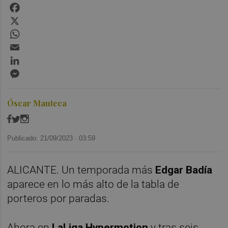
Facebook
X
WhatsApp
Email
LinkedIn
Messenger
Óscar Manteca
Publicado: 21/09/2023 ·
03:59
ALICANTE. Un temporada más
Edgar Badía
aparece en lo más alto de la tabla de
porteros por paradas.
Ahora en
LaLiga Hypermotion
y tras seis