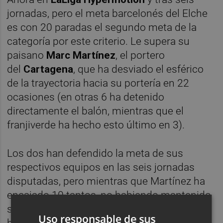
jornadas, pero el meta barcelonés del Elche
es con 20 paradas el segundo meta de la
categoría por este criterio. Le supera su
paisano
Marc Martínez
, el portero
del
Cartagena
, que ha desviado el esférico
de la trayectoria hacia su portería en 22
ocasiones (en otras 6 ha detenido
directamente el balón, mientras que el
franjiverde ha hecho esto último en 3).
Los dos han defendido la meta de sus
respectivos equipos en las seis jornadas
disputadas, pero mientras que Martínez ha
encajado 10 tantos, no habiendo mantenido
su portería a cero en ninguna de ellas, Badía
Uso responsable de sus
ha recibido 5 y logrado que su portería