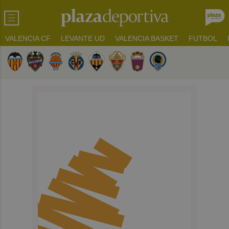
VALENCIA CF
LEVANTE UD
VALENCIA BASKET
FUTBOL