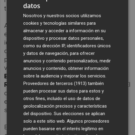
datos
terminara inmaculada en dos.
Nosotros y nuestros socios utilizamos
cookies y tecnologías similares para
Al igual que el balance defensivo del equipo,
almacenar y acceder a información en su
el acierto del portero barcelonés también ha
dispositivo y procesar datos personales,
ido a más con el paso de las jornadas y es
como su dirección IP, identificadores únicos
que en las dos primeras no anduvo
y datos de navegación, para ofrecer
precisamente afortunado (hubo incluso
anuncios y contenido personalizados, medir
voces que llegaron a pedir a
Sebastián
anuncios y contenido, obtener información
Beccacece
que optará por
Miguel San
sobre la audiencia y mejorar los servicios.
Proveedores de terceros (1913)
también
Román
de cara al duelo con el
Villarreal B
). El
pueden procesar sus datos para estos y
del domingo ante el
Leganés
fue su
otros fines, incluido el uso de datos de
encuentro oficial 159 con el Elche, habiendo
geolocalización precisos y características
superado con él los 14.300 minutos.
del dispositivo. Sus elecciones se aplican
solo a este sitio web. Algunos proveedores
Edgar Badía se incorporó a la disciplina del
pueden basarse en el interés legítimo en