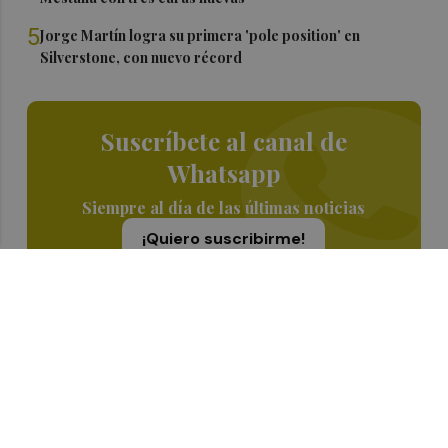
5
Jorge Martín logra su primera 'pole position' en
Silverstone, con nuevo récord
Suscríbete al canal de
Whatsapp
Siempre al día de las últimas noticias
¡Quiero suscribirme!