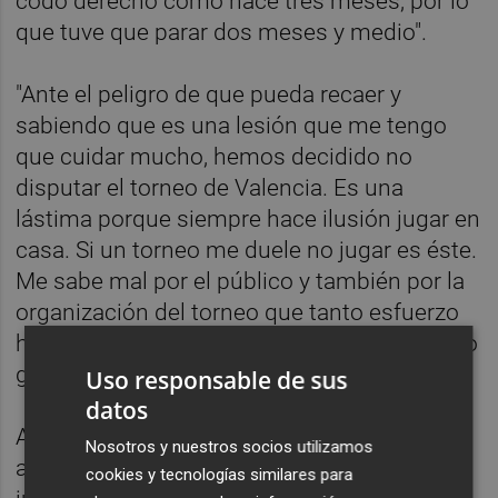
codo derecho como hace tres meses, por lo
que tuve que parar dos meses y medio".
"Ante el peligro de que pueda recaer y
sabiendo que es una lesión que me tengo
que cuidar mucho, hemos decidido no
disputar el torneo de Valencia. Es una
lástima porque siempre hace ilusión jugar en
casa. Si un torneo me duele no jugar es éste.
Me sabe mal por el público y también por la
organización del torneo que tanto esfuerzo
hace cada año y para ellos sé que es un duro
golpe", añadió.
Uso responsable de sus
datos
Ante la posibilidad de que este sea el último
Nosotros y nuestros socios utilizamos
año que el torneo, del que es copropietario
cookies y tecnologías similares para