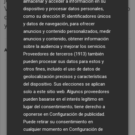
junto a
Juan Carlos Ferrero,
se celebre en
almacenar y acceder a información en su
Valencia, comentó que "me sabe muy mal no
dispositivo y procesar datos personales,
despedirme en la pista, pero ojalá no sea así
como su dirección IP, identificadores únicos
y datos de navegación, para ofrecer
y otros años pueda estar aquí". EFE
anuncios y contenido personalizados, medir
anuncios y contenido, obtener información
sobre la audiencia y mejorar los servicios.
ARCHIVADO EN
DAVID FERRER
OPEN VALENCIA
Proveedores de terceros (1913)
también
pueden procesar sus datos para estos y
otros fines, incluido el uso de datos de
geolocalización precisos y características
del dispositivo. Sus elecciones se aplican
solo a este sitio web. Algunos proveedores
pueden basarse en el interés legítimo en
lugar del consentimiento; tiene derecho a
oponerse en
Configuración de publicidad
.
Puede retirar su consentimiento en
cualquier momento en
Configuración de