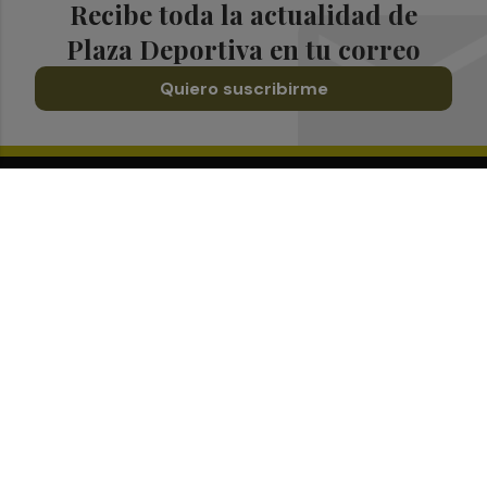
Recibe toda la actualidad de
Plaza Deportiva en tu correo
Quiero suscribirme
Suscríbete al Boletín
Todos los días a primera hora en tu email
¡Quiero suscribirme!
Síguenos en redes
Plaza Deportiva, desde cualquier medio