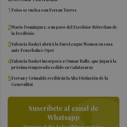
1
Foios se vuelca con Ferran Torres
2
Mario Domínguez, a un paso del Excelsior Róterdam de
la Eredivisie
3
Valencia Basket abrirá la EuroLeague Women en casa
ante Fenerbahce Opet
4
Valencia Basket incorpora a Oumar Ballo, que jugará la
próxima temporada cedido en Galatasaray
5
Ferran y Grimaldo recibirán la Alta Distinción de la
Generalitat
Suscríbete al canal de
Whatsapp
Siempre al día de las últimas noticias