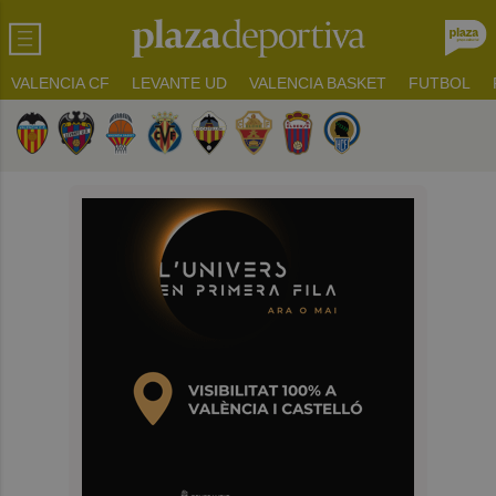
VALENCIA CF
LEVANTE UD
VALENCIA BASKET
FUTBOL