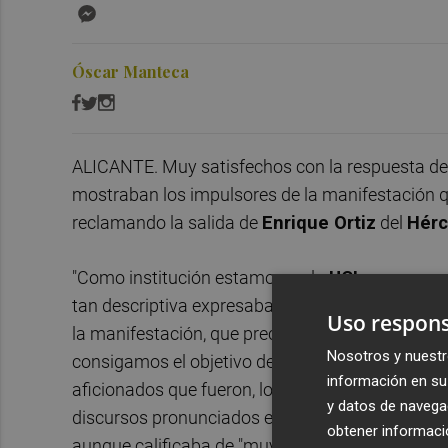
Messenger
Óscar Manteca
ALICANTE. Muy satisfechos con la respuesta de lo
mostraban los impulsores de la manifestación qu
reclamando la salida de
E
nrique Ortiz
del
Hérc
"Como institución estamos en la
UCI
, pero ayer
tan descriptiva expresaba
Sergio Fabra
, porta
Uso respons
la manifestación, que precisamente convocó el c
Nosotros y nuestr
consigamos el objetivo de que salga
Ortiz
del c
información en su 
aficionados que fueron, lo dieron todo", señalab
y datos de navega
discursos pronunciados en la
plaza del Ayunta
obtener informació
aunque calificaba de "muy bonito todo", en Unid