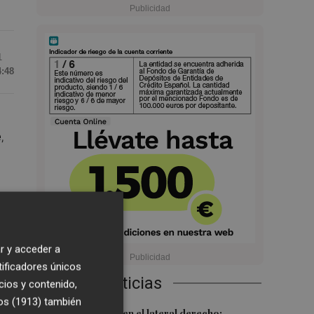
1
4:48
e
,
ra
e
r y acceder a
tificadores únicos
Últimas Noticias
cios y contenido,
os (1913)
también
s"
Más problemas en el lateral derecho: