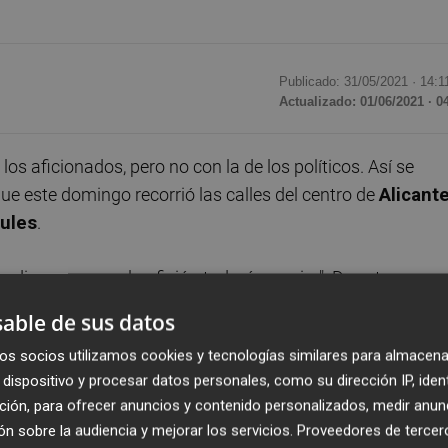
Publicado: 31/05/2021 ·
14:1
Actualizado: 01/06/2021 · 0
s aficionados, pero no con la de los políticos. Así se
e este domingo recorrió las calles del centro de
Alicant
ules
.
 pudimos ver que la afición todavía respira". De esta mane
voz de
Unidad Herculana
, su opinión sobre el desarrollo d
able de sus datos
olectivo por el que habla. "No hay que celebrar hasta que
os socios utilizamos cookies y tecnologías similares para almacena
lub, pero estamos muy satisfechos con la respuesta de los
dispositivo y procesar datos personales, como su dirección IP, iden
a a
Alicante Plaza
Fabra, que ponía el acento en los
ción, para ofrecer anuncios y contenido personalizados, medir anun
miento
porque "se dijeron verdades como puños". Eso sí,
n sobre la audiencia y mejorar los servicios.
Proveedores de tercer
ad Herculana" no escondían su decepción "con los político