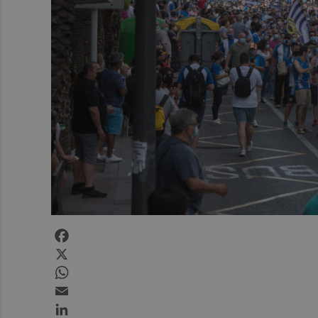
Facebook
X
WhatsApp
Email
LinkedIn