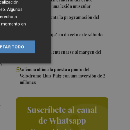
1
calización
Monferrer sufre una lesión muscular
 web. Algunos
s
2
derecho a
El Valencia presenta la programación del
 la
Trofeu Taronja
ier momento en
de
3
El 'Trofeu Taronja', en directo este sábado
por À Punt
PTAR TODO
4
Almeida vuelve a entrenarse al margen del
grupo
".
5
València ultima la puesta a punto del
Velódromo Lluís Puig con una inversión de 2
millones
o
Suscríbete al canal
de Whatsapp