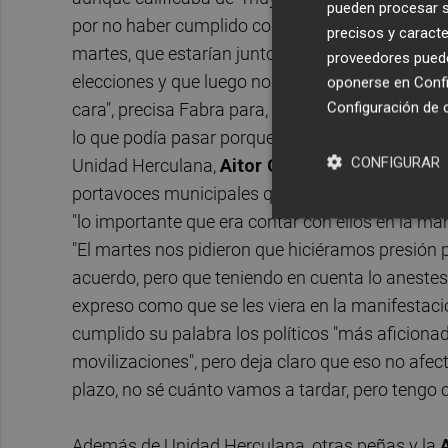
pueden procesar su
por no haber cumplido con su palabra, toda vez q
precisos y caracte
martes, que estarían junto a ellos en la manife
proveedores pueden
elecciones y que luego no cumpla su programa,
oponerse en
Confi
Configuración de 
cara", precisa Fabra para, a continuación, expli
lo que podía pasar porque "al fin y al cabo son p
CONFIGURAR
Unidad Herculana,
Aitor García
, le remitieron 
portavoces municipales que se reunieron con n
"lo importante que era contar con ellos en la ma
"El martes nos pidieron que hiciéramos presión p
acuerdo, pero que teniendo en cuenta lo anestes
expreso como que se les viera en la manifestaci
cumplido su palabra los políticos "más aficio
movilizaciones", pero deja claro que eso no afect
plazo, no sé cuánto vamos a tardar, pero tengo 
Además de Unidad Herculana, otras peñas y la