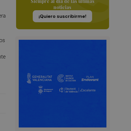
Siempre al día de las últimas
noticias
a
era
¡Quiero suscribirme!
sos
nte