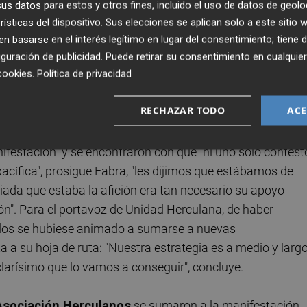
s datos para estos y otros fines, incluido el uso de datos de geolo
ue les prometieron a los aficionados, en la reunión del
rísticas del dispositivo. Sus elecciones se aplican solo a este sitio
stación: "Uno puede votar a un partido determinado en una
 basarse en el interés legítimo en lugar del consentimiento; tiene 
 pero esto me duele más porque es como que te mienten a
guración de publicidad
. Puede retirar su consentimiento en cualqu
cookies
.
Política de privacidad
car que durante la semana ya se fueron haciendo una idea 
olíticos" y desvelar que tanto él como el presidente de
RECHAZAR TODO
ACE
el pasado viernes un correo electrónico a cada uno de los
osotros expresándoles su agradecimiento y recordándoles
nifestación" y se encontraron con que "ni uno solo contestó
acífica", prosigue Fabra, "les dijimos que estábamos de
iada que estaba la afición era tan necesario su apoyo
ón". Para el portavoz de Unidad Herculana, de haber
nados se hubiese animado a sumarse a nuevas
a a su hoja de ruta: "Nuestra estrategia es a medio y larg
clarísimo que lo vamos a conseguir", concluye.
Asociación Herculanos
se sumaron a la manifestación.