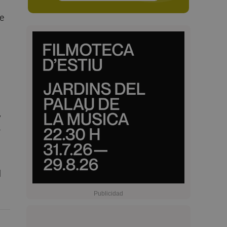
re
y
r
l