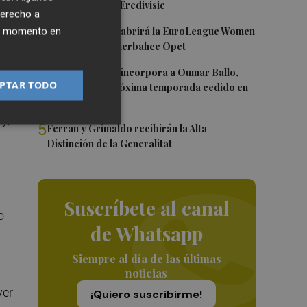
Róterdam de la Eredivisie
derecho a
e
3
Valencia Basket abrirá la EuroLeague Women
ier momento en
en casa ante Fenerbahce Opet
4
Valencia Basket incorpora a Oumar Ballo,
PTAR TODO
que jugará la próxima temporada cedido en
s
Galatasaray
y,
5
Ferran y Grimaldo recibirán la Alta
Distinción de la Generalitat
Suscríbete al canal
o
de Whatsapp
Siempre al día de las últimas
noticias
ver
¡Quiero suscribirme!