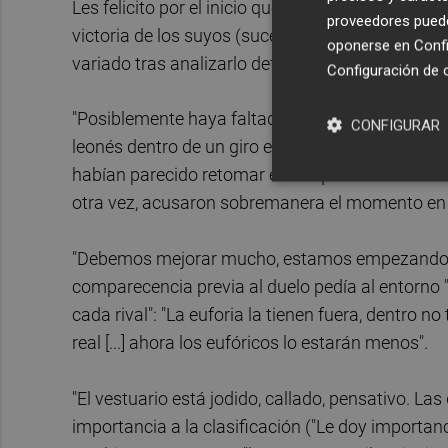
Les felicito por el inicio que han tenido"). Por e
proveedores pueden
victoria de los suyos (sucediendo lo mismo, se e
oponerse en
Confi
variado tras analizarlo detenidamente.
Configuración de 
"Posiblemente haya faltado ambición, estamos aj
CONFIGURAR
leonés dentro de un giro en su discurso que le a
habían parecido retomar el choque tras el desca
otra vez, acusaron sobremanera el momento en 
"Debemos mejorar mucho, estamos empezando", d
comparecencia previa al duelo pedía al entorno 
cada rival": "La euforia la tienen fuera, dentro
real [...] ahora los eufóricos lo estarán menos".
"El vestuario está jodido, callado, pensativo. Las
importancia a la clasificación ("Le doy importanc