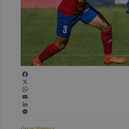
Facebook
X
WhatsApp
Email
LinkedIn
Messenger
Óscar Manteca