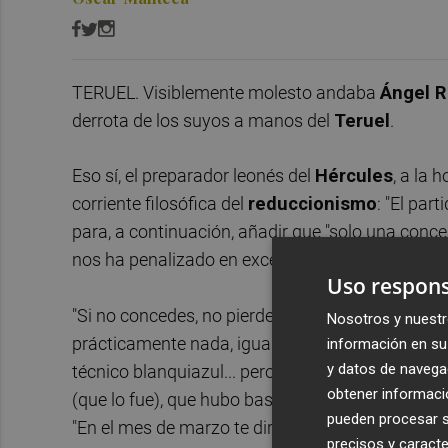
TERUEL. Visiblemente molesto andaba
Ángel R
derrota de los suyos a manos del
Teruel
.
Eso sí, el preparador leonés del
Hércules
, a la 
corriente filosófica del
reduccionismo
: "El par
para, a continuación, añadir que "solo una conces
nos ha penalizado en exceso", en referencia a la a
Uso respons
"Si no concedes, no pierdes con lo que ha sucedid
Nosotros y nuestr
prácticamente nada, igualado en líneas generales 
información en su 
y datos de navega
técnico blanquiazul... pero luego terminaba rec
obtener informació
(que lo fue), que hubo bastante más (además de '
pueden procesar su
"En el mes de marzo te diré si es un rival direc
precisos y caracte