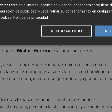
jemplo, al confesar que de haber finalizado el choque con
 basarse en el interés legítimo en lugar del consentimiento; tiene 
ntiende) se hubiese ido "contento", pero su opinión hubies
guración de publicidad
. Puede retirar su consentimiento en cualqu
cookies
.
Política de privacidad
ustando en lo físico con algunos jugadores", ampliaba el
RECHAZAR TODO
ACE
cercaba bastante más a la realidad, toda vez que los suyo
nso 'contentos' con el empate que reinaba en el marcador 
el que a
'Michel' Herrero
le fallaron las fuerzas.
ecía también Ángel Rodríguez, quien en línea con su
"no lanzar las campanas al vuelo y mirar con humildad a
 no tenemos euforia, intentamos que todo vaya por un camin
 derrotas te hacen estar así", señalaba, restándole
ia al no ganar, pero no a la clasificación") y dejando entre