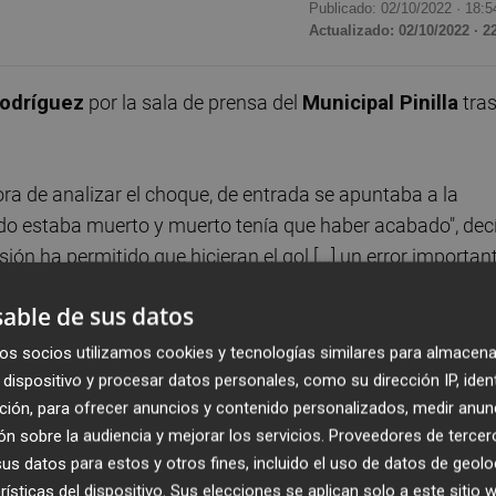
Publicado: 02/10/2022 ·
18:5
Actualizado: 02/10/2022 · 2
odríguez
por la sala de prensa del
Municipal Pinilla
tras
hora de analizar el choque, de entrada se apuntaba a la
tido estaba muerto y muerto tenía que haber acabado", dec
ión ha permitido que hicieran el gol [...] un error importan
cción del tanto rival.
able de sus datos
o [...] ha sido un partido en el que no ha pasado
os socios utilizamos cookies y tecnologías similares para almacena
y en el que ellos han aprovechado nuestro error", insistía
dispositivo y procesar datos personales, como su dirección IP, iden
ción, para ofrecer anuncios y contenido personalizados, medir anun
onociendo que no había sido solo una jugada mal defendid
n sobre la audiencia y mejorar los servicios.
Proveedores de tercer
culpa' del Teruel, cuyo mérito le costó un tanto reconocer
s datos para estos y otros fines, incluido el uso de datos de geolo
to, es un equipo que compite bien y aprovecha sus ocasione
rísticas del dispositivo. Sus elecciones se aplican solo a este sitio