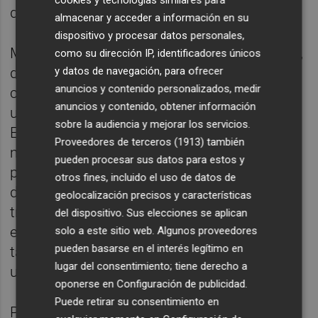
delanteros.
almacenar y acceder a información en su
dispositivo y procesar datos personales,
Mucho tiempo ha pasado, casi cinco meses,
como su dirección IP, identificadores únicos
y datos de navegación, para ofrecer
desde que ambos conjuntos se vieran las
anuncios y contenido personalizados, medir
caras en el encuentro de la primera vuelta,
anuncios y contenido, obtener información
un partido que se llevó el Hércules por 1-2.
sobre la audiencia y mejorar los servicios.
Entonces Lubo Penev entrenaba al Mestalla,
Proveedores de terceros (1913)
también
mientras que Claudio Barragán hacía lo
pueden procesar sus datos para estos y
propio en el banquillo blanquiazul. El triunfo
otros fines, incluido el uso de datos de
del Antonio Puchades fue el primero de los
geolocalización precisos y características
tres que ha logrado el Hércules a domicilio y
del dispositivo. Sus elecciones se aplican
el único ante equipos que le preceden en la
solo a este sitio web. Algunos proveedores
pueden basarse en el interés legítimo en
tabla, en un curso en el que solo ha ganado
lugar del consentimiento; tiene derecho a
un nueve encuentros.
oponerse en
Configuración de publicidad
.
Puede retirar su consentimiento en
Por cierto, el partido será dirigido por un