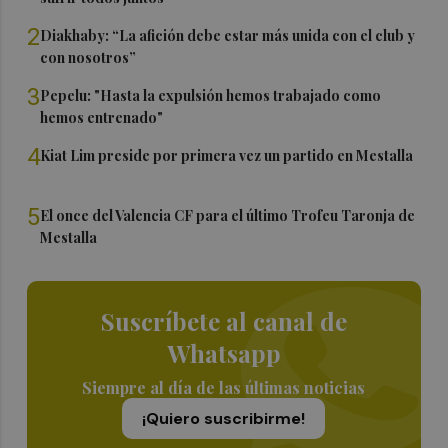
2
Diakhaby: “La afición debe estar más unida con el club y
con nosotros”
3
Pepelu: "Hasta la expulsión hemos trabajado como
hemos entrenado"
4
Kiat Lim preside por primera vez un partido en Mestalla
5
El once del Valencia CF para el último Trofeu Taronja de
Mestalla
Suscríbete al canal de
Whatsapp
Siempre al día de las últimas noticias
¡Quiero suscribirme!