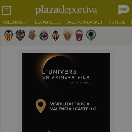
VALENCIA CF
LEVANTE UD
VALENCIA BASKET
FUTBOL