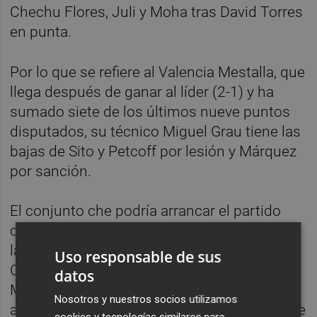
Chechu Flores, Juli y Moha tras David Torres
en punta.
Por lo que se refiere al Valencia Mestalla, que
llega después de ganar al líder (2-1) y ha
sumado siete de los últimos nueve puntos
disputados, su técnico Miguel Grau tiene las
bajas de Sito y Petcoff por lesión y Márquez
por sanción.
El conjunto che podría arrancar el partido
con un once formado por Cristian Rivero en
la portería; Buñuel, Álvaro Pérez, Morgado y
Uso responsable de sus
Centelles en defensa; Álex Blanco, Miki
datos
Muñoz, Gonzalo y Fran Villalba en la zona
Nosotros y nuestros socios utilizamos
ancha; y Jordi y Fran Navarro como pareja de
cookies y tecnologías similares para