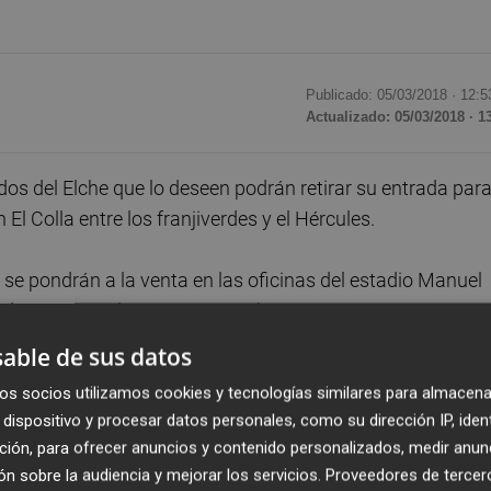
Publicado: 05/03/2018 ·
12:5
Actualizado: 05/03/2018 · 1
os del Elche que lo deseen podrán retirar su entrada par
 El Colla entre los franjiverdes y el Hércules.
 se pondrán a la venta en las oficinas del estadio Manuel
o de 10 a 14 y de 16:30 a 19:30 horas.
able de sus datos
as, se pone a la venta un billete de autobús al precio de
os socios utilizamos cookies y tecnologías similares para almacena
Los aficionados que compraron su promoción de tres
dispositivo y procesar datos personales, como su dirección IP, iden
or 12 euros tendrán su entrada para este partido reservad
ción, para ofrecer anuncios y contenido personalizados, medir anun
n sobre la audiencia y mejorar los servicios.
Proveedores de tercer