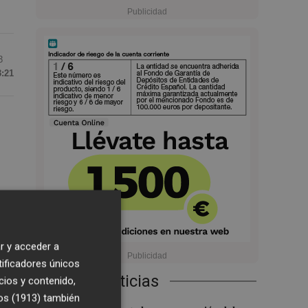
3
3:21
a
 8
r y acceder a
tificadores únicos
a
Últimas Noticias
cios y contenido,
os (1913)
también