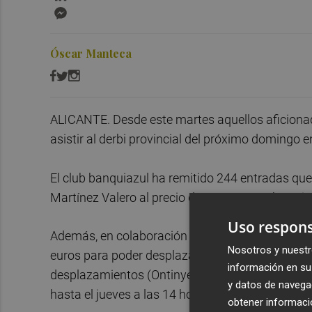
Messenger
Óscar Manteca
ALICANTE. Desde este martes aquellos aficionad
asistir al derbi provincial del próximo domingo en
El club banquiazul ha remitido 244 entradas que
Martínez Valero al precio de 10 euros, en horari
Uso respons
Además, en colaboración con la Federación de Peñ
Nosotros y nuestr
euros para poder desplazarse hasta El Collao. 
información en su 
desplazamientos (Ontinyent, Alcoi y Valencia) p
y datos de navega
hasta el jueves a las 14 horas.
obtener informació