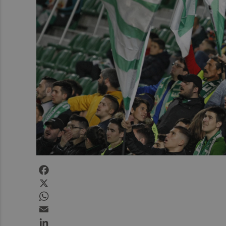
Facebook
X
WhatsApp
Email
LinkedIn