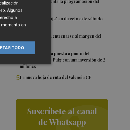
1
El Valencia presenta la programación del
calización
Trofeu Taronja
 web. Algunos
derecho a
2
El 'Trofeu Taronja', en directo este sábado
ier momento en
por À Punt
3
Almeida vuelve a entrenarse al margen del
grupo
PTAR TODO
4
València ultima la puesta a punto del
Velódromo Lluís Puig con una inversión de 2
millones
5
La nueva hoja de ruta del Valencia CF
Suscríbete al canal
de Whatsapp