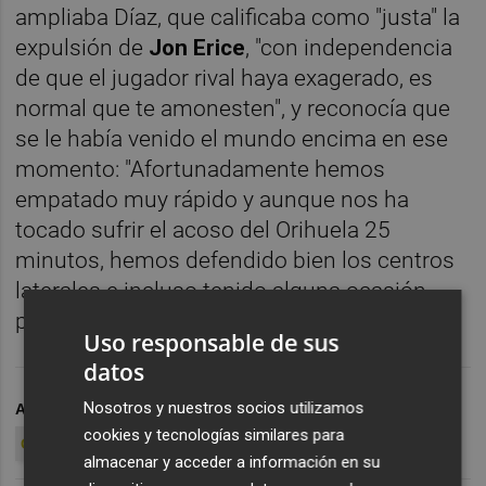
ampliaba Díaz, que calificaba como "justa" la
expulsión de
Jon Erice
, "con independencia
de que el jugador rival haya exagerado, es
normal que te amonesten", y reconocía que
se le había venido el mundo encima en ese
momento: "Afortunadamente hemos
empatado muy rápido y aunque nos ha
tocado sufrir el acoso del Orihuela 25
minutos, hemos defendido bien los centros
laterales e incluso tenido alguna ocasión
para hacer el segundo", sentenciaba.
Uso responsable de sus
datos
Nosotros y nuestros socios utilizamos
ARCHIVADO EN
MANOLO DÍAZ
HÉRCULES CF
cookies y tecnologías similares para
ORIHUELA CF
almacenar y acceder a información en su