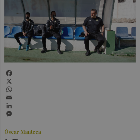
Facebook
X
WhatsApp
Email
LinkedIn
Messenger
Óscar Manteca