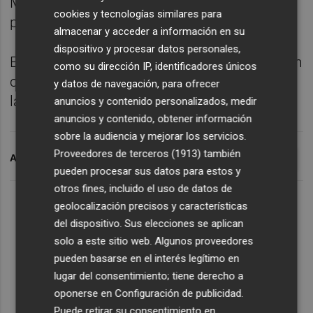
Moreno y Alberto Rubio, quienes
cookies y tecnologías similares para
participaron en la Copa del Rey.
almacenar y acceder a información en su
dispositivo y procesar datos personales,
En su primer año en el club, Pacheta también
como su dirección IP, identificadores únicos
contó con Javier López de forma puntual en
y datos de navegación, para ofrecer
las últimas jornadas de Liga.
anuncios y contenido personalizados, medir
anuncios y contenido, obtener información
sobre la audiencia y mejorar los servicios.
Proveedores de terceros (1913)
también
ARCHIVADO EN
DIEGO BRI
ELCHE CF
EXTREMADURA UD
pueden procesar sus datos para estos y
otros fines, incluido el uso de datos de
geolocalización precisos y características
del dispositivo. Sus elecciones se aplican
solo a este sitio web. Algunos proveedores
pueden basarse en el interés legítimo en
lugar del consentimiento; tiene derecho a
oponerse en
Configuración de publicidad
.
Puede retirar su consentimiento en