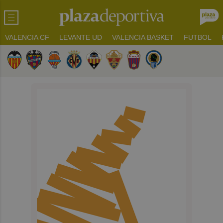
VALENCIA CF
LEVANTE UD
VALENCIA BASKET
FUTBOL