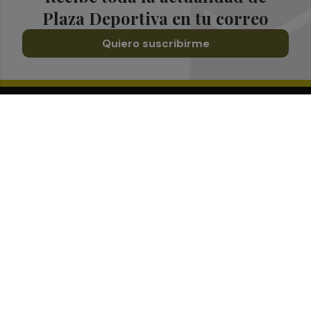
Plaza Deportiva en tu correo
Quiero suscribirme
Suscríbete al Boletín
Todos los días a primera hora en tu email
¡Quiero suscribirme!
Síguenos en redes
Plaza Deportiva, desde cualquier medio