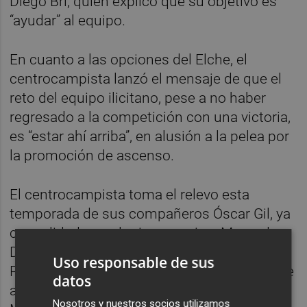
Diego Bri, quien explicó que su objetivo es
“ayudar” al equipo.
En cuanto a las opciones del Elche, el
centrocampista lanzó el mensaje de que el
reto del equipo ilicitano, pese a no haber
regresado a la competición con una victoria,
es “estar ahí arriba”, en alusión a la pelea por
la promoción de ascenso.
El centrocampista toma el relevo esta
temporada de sus compañeros Óscar Gil, ya
consolidado en el primer equipo, Mourad
Daoudi, quien debutó en la Liga ante Las
Uso responsable de sus
Palmas y Nacho Ramón, que participó frente
datos
al Almería, además de Nacho Pastor, César
Nosotros y nuestros socios utilizamos