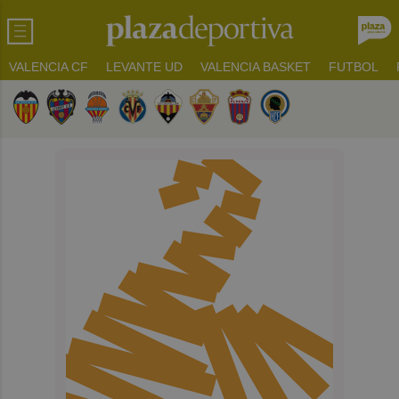
VALENCIA CF
LEVANTE UD
VALENCIA BASKET
FUTBOL