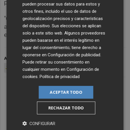
próxima temporada.
pueden procesar sus datos para estos y
otros fines, incluido el uso de datos de
"Queremos que nadie se pueda quedar sin ir
geolocalización precisos y características
del dispositivo. Sus elecciones se aplican
al fútbol por un tema económico", concluyó
solo a este sitio web. Algunos proveedores
el dirigente del club ilicitano.
pueden basarse en el interés legítimo en
lugar del consentimiento; tiene derecho a
oponerse en
Configuración de publicidad
.
ARCHIVADO EN
DIEGO GARCÍA
ELCHE CF
Puede retirar su consentimiento en
JORGE CORDERO
PACHETA
cualquier momento en
Configuración de
cookies
.
Política de privacidad
ACEPTAR TODO
RECHAZAR TODO
CONFIGURAR