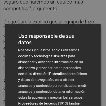
seguro que haremos un equipo más
competitivo", argumentó.
Diego García explicó que al equipo le hizo
"mucho daño" el regreso poco antes de
comenzar la temporada del portero Unai
Uso responsable de sus
Simón al Athletic Club, ya que "nos costó
datos
encontrar la estabilidad en la portería", y
Nosotros y nuestros socios utilizamos
pidió a la afición ilicitana "de que sigamos
cookies y tecnologías similares para
todos juntos porque así somos caso
almacenar y acceder a información en su
invencibles".
dispositivo y procesar datos personales,
como su dirección IP, identificadores únicos
y datos de navegación, para ofrecer
Por último, el presidente del
Elche
desveló
anuncios y contenido personalizados, medir
que el club ya se ha puesto en contacto con
anuncios y contenido, obtener información
la federación de peñas para comenzar a
sobre la audiencia y mejorar los servicios.
perfilar la campaña de abonos para la
Proveedores de terceros (1913)
también