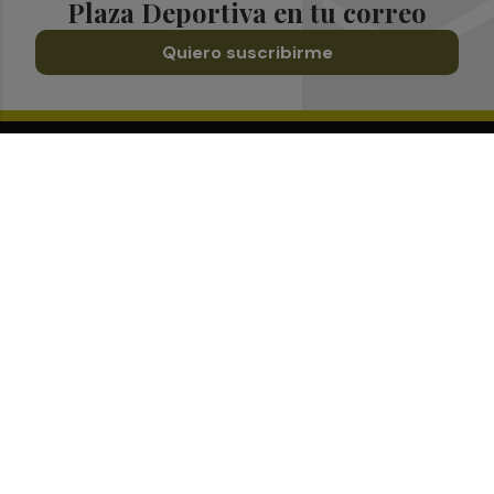
Plaza Deportiva en tu correo
Quiero suscribirme
Suscríbete al Boletín
Todos los días a primera hora en tu email
¡Quiero suscribirme!
Síguenos en redes
Plaza Deportiva, desde cualquier medio