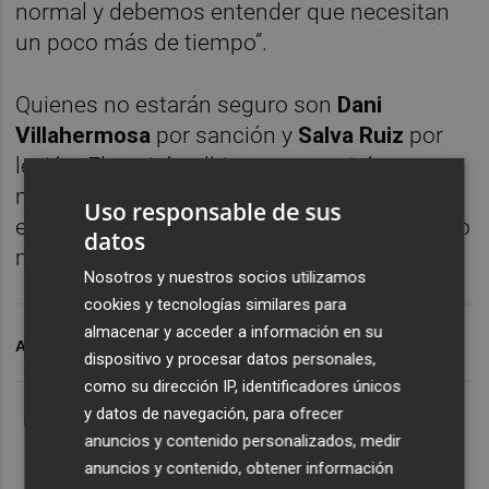
normal y debemos entender que necesitan
un poco más de tiempo”.
Quienes no estarán seguro son
Dani
Villahermosa
por sanción y
Salva Ruiz
por
lesión. El capitán albinegro se retiró por
molestias físicas en la segunda parte del
Uso responsable de sus
encuentro frente al Málaga y se pierde, como
datos
mínimo, el choque de este domingo.
Nosotros y nuestros socios utilizamos
cookies y tecnologías similares para
almacenar y acceder a información en su
ARCHIVADO EN
CD CASTELLON
DOUGLAS AURELIO
dispositivo y procesar datos personales,
como su dirección IP, identificadores únicos
y datos de navegación, para ofrecer
anuncios y contenido personalizados, medir
anuncios y contenido, obtener información