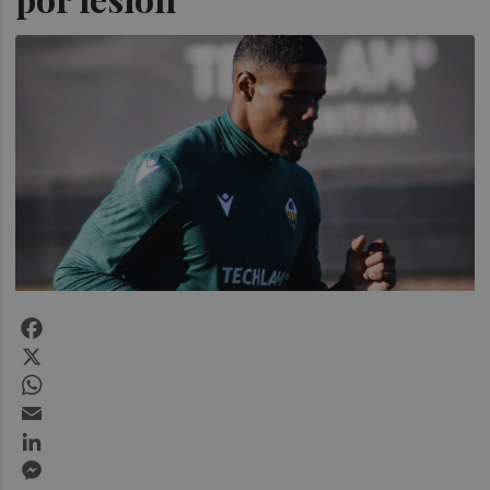
Facebook
X
WhatsApp
Email
LinkedIn
Messenger