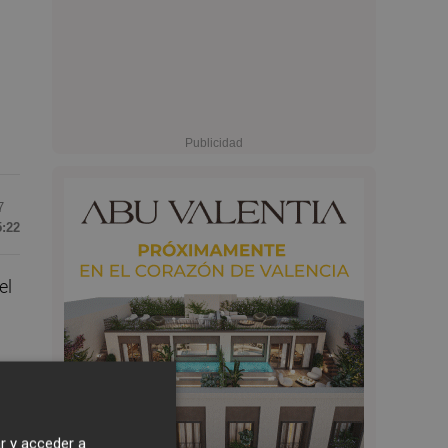
7
5:22
el
e
r y acceder a