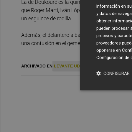
La de Doukouré es la quinta lesión grave de rodi
información en su 
que Roger Martí, Iván López y Álex Alegría se r
y datos de navega
un esguince de rodilla.
obtener informació
pueden procesar su
Además, el delantero albanés Armando
Sadiku
precisos y caracte
una contusión en el gemelo de la pierna derecha
proveedores pueden
oponerse en
Confi
Configuración de 
ARCHIVADO EN
LEVANTE UD
DOUKOURE
CONFIGURAR