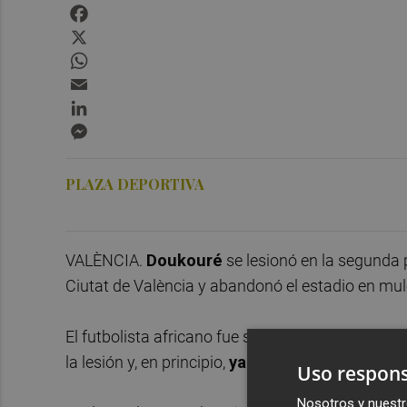
Facebook
X
WhatsApp
Email
LinkedIn
Messenger
PLAZA DEPORTIVA
VALÈNCIA.
Doukouré
se lesionó en la segunda 
Ciutat de València y abandonó el estadio en mul
El futbolista africano fue sometido este lunes a 
la lesión y, en principio,
ya no podrá jugar más
Uso respons
Nosotros y nuestr