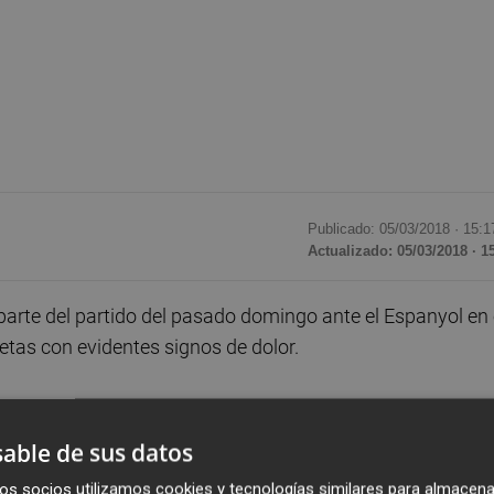
Publicado: 05/03/2018 ·
15:1
Actualizado: 05/03/2018 · 1
parte del partido del pasado domingo ante el Espanyol en 
etas con evidentes signos de dolor.
distintas
pruebas médicas
que confirmaron el alcance d
 lo que resta de temporada
.
able de sus datos
os socios utilizamos cookies y tecnologías similares para almacena