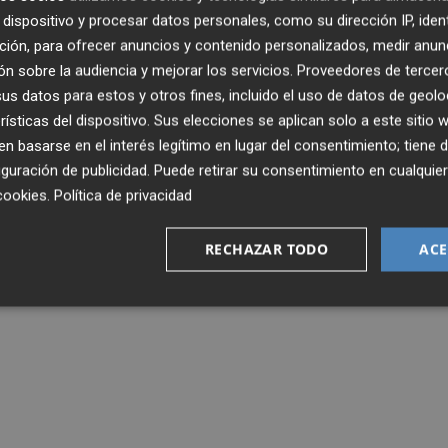
lla que sufre un futbolista del Levante esta temporada, ya
dispositivo y procesar datos personales, como su dirección IP, iden
ompieron el ligamento cruzado anterior y Nano Mesa sufrió
ción, para ofrecer anuncios y contenido personalizados, medir anun
n sobre la audiencia y mejorar los servicios.
Proveedores de tercer
s datos para estos y otros fines, incluido el uso de datos de geolo
sufre una fractura en el tabique nasal y Pedro López pade
rísticas del dispositivo. Sus elecciones se aplican solo a este sitio
.
 basarse en el interés legítimo en lugar del consentimiento; tiene 
guración de publicidad
. Puede retirar su consentimiento en cualqu
cookies
.
Política de privacidad
RECHAZAR TODO
ACE