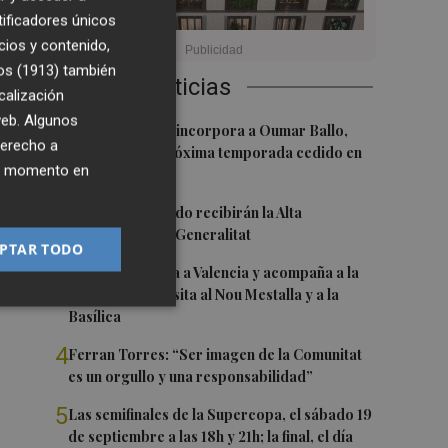
tificadores únicos
cios y contenido,
os (1913)
también
Últimas Noticias
calización
ce
 web. Algunos
1
Valencia Basket incorpora a Oumar Ballo,
derecho a
que jugará la próxima temporada cedido en
ier momento en
Galatasaray
2
Ferran y Grimaldo recibirán la Alta
Distinción de la Generalitat
PTAR TODO
3
Kiat Lim regresa a Valencia y acompaña a la
plantilla en su visita al Nou Mestalla y a la
Basílica
4
Ferran Torres: “Ser imagen de la Comunitat
es un orgullo y una responsabilidad”
5
Las semifinales de la Supercopa, el sábado 19
de septiembre a las 18h y 21h; la final, el día