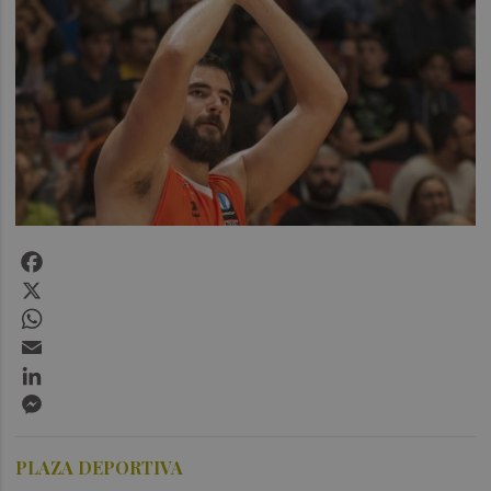
Facebook
X
WhatsApp
Email
LinkedIn
Messenger
PLAZA DEPORTIVA