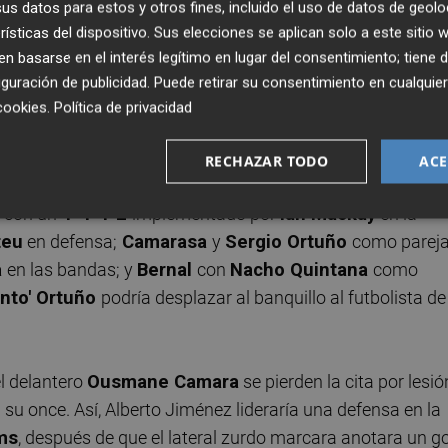
s datos para estos y otros fines, incluido el uso de datos de geolo
rísticas del dispositivo. Sus elecciones se aplican solo a este sitio
icaba de "partidazo" para el espectador un envite en el qu
 basarse en el interés legítimo en lugar del consentimiento; tiene 
 el punto de pronosticar goles. El técnico de
Sollana
cue
guración de publicidad
. Puede retirar su consentimiento en cualqu
 delantero
Alan Godoy
después de que este cumpliera un
cookies
.
Política de privacidad
ltima semana.
RECHAZAR TODO
ACE
 y once con el que su equipo dio un golpe sobre la mesa 
o con un
1-4-4-2
implementado por
Ian Mackay
en la
teu
en defensa;
Camarasa
y
Sergio Ortuño
como parej
a
en las bandas; y
Bernal
con
Nacho Quintana
como
anto' Ortuño
podría desplazar al banquillo al futbolista de
el delantero
Ousmane Camara
se pierden la cita por lesió
u once. Así, Alberto Jiménez lideraría una defensa en la
ms
, después de que el lateral zurdo marcara anotara un go