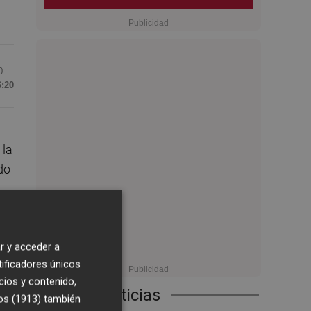
0
6:20
 la
do
r y acceder a
tificadores únicos
s
cios y contenido,
 1-
Últimas Noticias
os (1913)
también