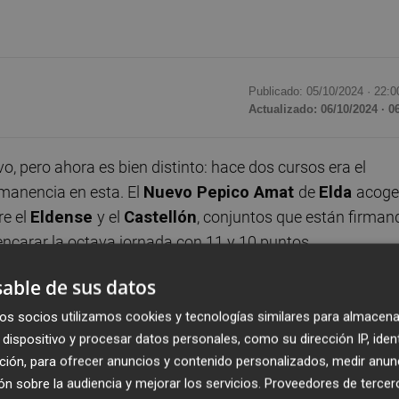
Publicado: 05/10/2024 ·
22:0
Actualizado: 06/10/2024 · 0
, pero ahora es bien distinto: hace dos cursos era el
rmanencia en esta. El
Nuevo Pepico Amat
de
Elda
acoge
re el
Eldense
y el
Castellón
, conjuntos que están firman
encarar la octava jornada con 11 y 10 puntos,
able de sus datos
los resultados cosechados por el cuadro de
Dani Ponz
en
os socios utilizamos cookies y tecnologías similares para almacena
dispositivo y procesar datos personales, como su dirección IP, iden
e
Dick Schreuder
ha ganado tres (dos en sus dos última
ción, para ofrecer anuncios y contenido personalizados, medir anun
te encuentros disputados. Y si los azulgranas ganaron por
n sobre la audiencia y mejorar los servicios.
Proveedores de tercer
a, los albinegros lo hicieron por 2-1 en
Castalia
.