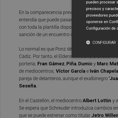
pueden procesar su
precisos y caracte
En la comparecencia previa al choque, Ponz calif
proveedores pueden
entendía que puede pasar "cualquier cosa", hasta
oponerse en
Confi
con toda la plantilla disponible tras recuperar al
Configuración de 
sanción de un encuentro de suspensión en la ú
CONFIGURAR
Lo normal es que Ponz dé continuidad al sistema
Cádiz. Por tanto, el Eldense iniciaría el encuentr
portería;
Fran Gámez
,
Piña
,
Dumic
y
Marc Ma
de mediocentros;
Víctor García
e
Iván
Chapel
pareja de delanteros, aunque el exalbinegro
'Ju
Seseña
.
En el Castellón, el mediocentro
Albert Lottin
y 
Se espera que Schreuder introduzca cambios en s
que se puede estrenar como titular
Jetro Wille