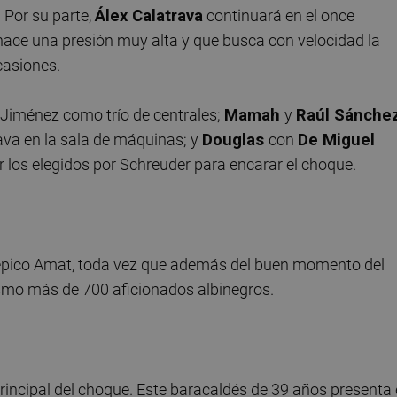
. Por su parte,
Álex
Calatrava
continuará en el once
 hace una presión muy alta y que busca con velocidad la
casiones.
o Jiménez como trío de centrales;
Mamah
y
Raúl Sánche
ava en la sala de máquinas; y
Douglas
con
De Miguel
r los elegidos por Schreuder para encarar el choque.
epico Amat, toda vez que además del buen momento del
ismo más de 700 aficionados albinegros.
principal del choque. Este baracaldés de 39 años presenta