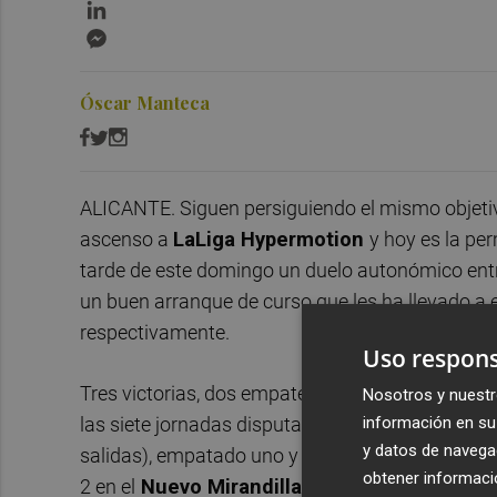
LinkedIn
Messenger
Óscar Manteca
ALICANTE. Siguen persiguiendo el mismo objetivo
ascenso a
LaLiga Hypermotion
y hoy es la pe
tarde de este domingo un duelo autonómico ent
un buen arranque de curso que les ha llevado a 
respectivamente.
Uso respons
Tres victorias, dos empates y dos derrotas son 
Nosotros y nuestr
información en su 
las siete jornadas disputadas, mientras que el d
y datos de navega
salidas), empatado uno y perdido tres de los sie
obtener informació
2 en el
Nuevo Mirandilla
el pasado fin de seman