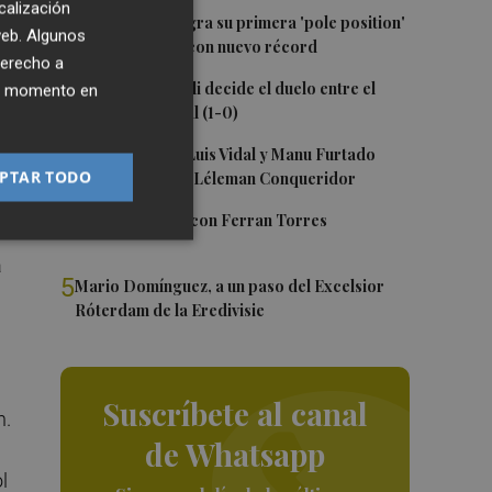
calización
1
Jorge Martín logra su primera 'pole position'
 web. Algunos
en Silverstone, con nuevo récord
e
derecho a
nta
2
Un gol de Bardeli decide el duelo entre el
ier momento en
a
Levante y su filial (1-0)
3
Nacho Huerta, Luis Vidal y Manu Furtado
PTAR TODO
renuevan con el Léleman Conqueridor
en
4
Foios se vuelca con Ferran Torres
a
5
Mario Domínguez, a un paso del Excelsior
Róterdam de la Eredivisie
Suscríbete al canal
n.
de Whatsapp
l