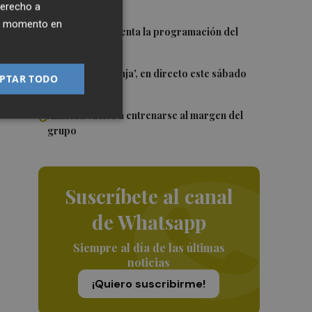
WNBA
derecho a
ier momento en
3
El Valencia presenta la programación del
Trofeu Taronja
4
El 'Trofeu Taronja', en directo este sábado
PTAR TODO
por À Punt
5
Almeida vuelve a entrenarse al margen del
grupo
Suscríbete al canal
de Whatsapp
Siempre al día de las últimas
noticias
¡Quiero suscribirme!