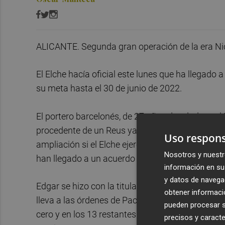
ALICANTE. Segunda gran operación de la era Ni
El Elche hacía oficial este lunes que ha llegad
su meta hasta el 30 de junio de 2022.
El portero barcelonés, de 27 años de edad, recal
procedente de un Reus ya en descomposición. Fi
Uso respons
ampliación si el Elche ejercía la misma abonand
Nosotros y nuestr
han llegado a un acuerdo para que juegue de f
información en su 
y datos de navega
Edgar se hizo con la titularidad desde su llegad
obtener informació
lleva a las órdenes de Pacheta: ha participado en
pueden procesar su
cero y en los 13 restantes ha encajado 23 goles
precisos y caracte