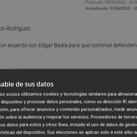
Publicado: 03/06/2019 ·
19:2
Actualizado: 03/06/2019 · 1
co Rodríguez.
o a un acuerdo con Edgar Badía para que continúe defendie
ó en el club del Martínez Valero en el mercado de invierno
rmó por lo que restaba de curso con opción a una
able de sus datos
o una cláusula de 50.000 euros, pero finalmente las parte
os socios utilizamos cookies y tecnologías similares para almacena
ranjiverde nada menos que las próximas tres temporadas.
dispositivo y procesar datos personales, como su dirección IP, iden
ción, para ofrecer anuncios y contenido personalizados, medir anun
a, habiendo rendido a un nivel muy alto en los meses que
n sobre la audiencia y mejorar los servicios.
Proveedores de tercer
 19 partidos de los que seis los ha cerrado con la portería
s datos para estos y otros fines, incluido el uso de datos de geolo
. Ahora podrá seguir demostrando su valía en Elche los
rísticas del dispositivo. Sus elecciones se aplican solo a este sitio