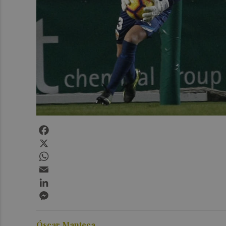
Facebook
X
WhatsApp
Email
LinkedIn
Messenger
Óscar Manteca