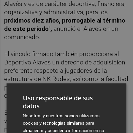
Alavés y es de carácter deportiva, financiera,
organizativa y administrativa, para los
próximos diez años, prorrogable al término
de este periodo",
anunció el Alavés en un
comunicado.
El vínculo firmado también proporciona al
Deportivo Alavés un derecho de adquisición
preferente respecto a jugadores de la
estructura de NK Rudes, así como la facultad
para contratar directamente jugadores del
club balcánico.
Uso responsable de sus
datos
El acuerdo se presentará públicamente este
Nosotros y nuestros socios utilizamos
viernes a las 13.00 horas en una rueda de
cookies y tecnologías similares para
prensa en Zagreb a la que asistirán el
almacenar y acceder a información en su