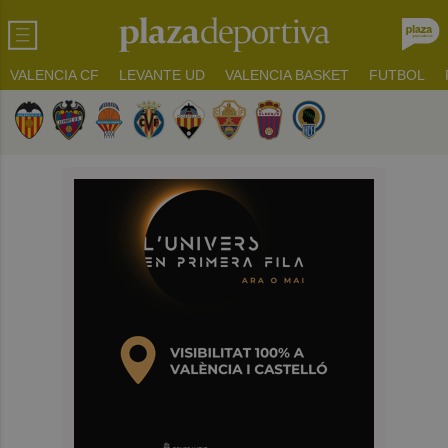
VALENCIA CF
LEVANTE UD
VALENCIA BASKET
FUTBOL