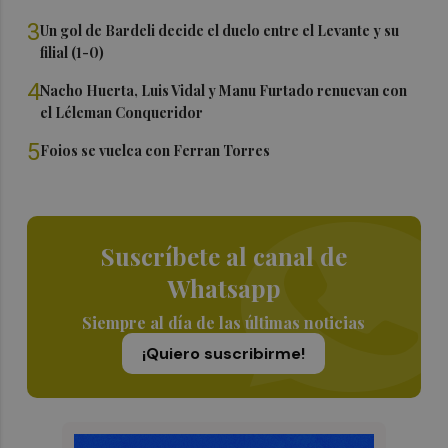
3
Un gol de Bardeli decide el duelo entre el Levante y su
filial (1-0)
4
Nacho Huerta, Luis Vidal y Manu Furtado renuevan con
el Léleman Conqueridor
5
Foios se vuelca con Ferran Torres
Suscríbete al canal de
Whatsapp
Siempre al día de las últimas noticias
¡Quiero suscribirme!