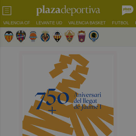
VALENCIA CF
LEVANTE UD
VALENCIA BASKET
FUTBOL