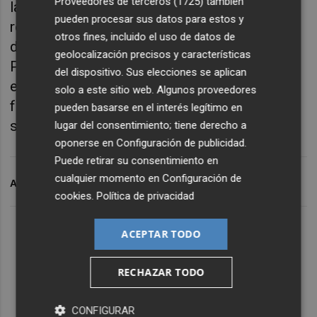
Proveedores de terceros (1725)
también
las categorías del fútbol español, desde
pueden procesar sus datos para estos y
regional, pasando por Tercera División, la
otros fines, incluido el uso de datos de
desaparecida Segunda B, Segunda División y
geolocalización precisos y características
Primera División. En las 54 ocasiones que se
del dispositivo. Sus elecciones se aplican
enfrentado, el Alcoyano ganó 22, quince
solo a este sitio web. Algunos proveedores
fueron empates y en 17 ocasiones la victoria
pueden basarse en el interés legítimo en
sonrió al Hércules.
lugar del consentimiento; tiene derecho a
oponerse en
Configuración de publicidad
.
Puede retirar su consentimiento en
cualquier momento en
Configuración de
ARCHIVADO EN
CD ALCOYANO
HÉRCULES CF
cookies
.
Política de privacidad
ACEPTAR TODO
RECHAZAR TODO
CONFIGURAR