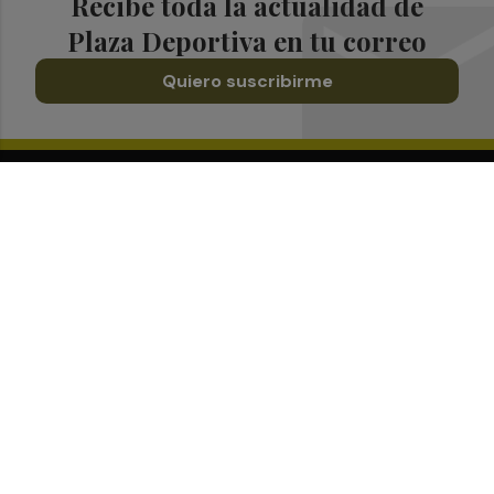
Recibe toda la actualidad de
Plaza Deportiva en tu correo
Quiero suscribirme
Suscríbete al Boletín
Todos los días a primera hora en tu email
¡Quiero suscribirme!
Síguenos en redes
Plaza Deportiva, desde cualquier medio