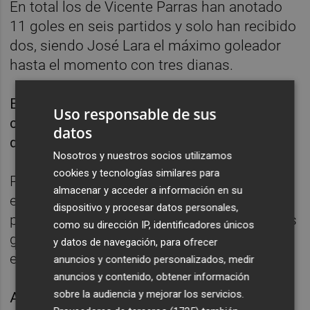
En total los de Vicente Parras han anotado
11 goles en seis partidos y solo han recibido
dos, siendo José Lara el máximo goleador
hasta el momento con tres dianas.
El Hércules llega a la reedición de este
Uso responsable de sus
clásico del fútbol alicantino con un balance
datos
de cuatro victorias y dos derrotas.
Nosotros y nuestros socios utilizamos
cookies y tecnologías similares para
Precisamente la última vez que ambos
almacenar y acceder a información en su
equipos se vieron las caras fue en la
dispositivo y procesar datos personales,
pretemporada de 2022, en la que el Hércules
como su dirección IP, identificadores únicos
ganó con un gol de Raúl Ruiz la última
y datos de navegación, para ofrecer
edición disputada del Trofeu Ciutat d'Alcoi.
anuncios y contenido personalizados, medir
anuncios y contenido, obtener información
sobre la audiencia y mejorar los servicios.
Ambos equipos se han enfrentado en todas