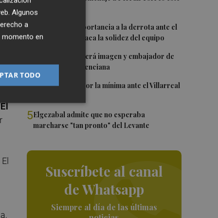
calización
viernes
 web. Algunos
derecho a
2
Sotelo resta importancia a la derrota ante el
ier momento en
Villarreal y destaca la solidez del equipo
3
Ferran Torres será imagen y embajador de
 el
la Comunitat Valenciana
PTAR TODO
4
El Levante cae por la mínima ante el Villarreal
n
El
5
Elgezabal admite que no esperaba
r
marcharse "tan pronto" del Levante
 El
Suscríbete al canal
de Whatsapp
Siempre al día de las últimas
a,
noticias