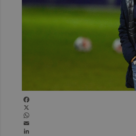
Facebook
X
WhatsApp
Email
LinkedIn