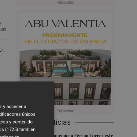
3
3:03
en
r y acceder a
.
tificadores únicos
Últimas Noticias
cios y contenido,
os (1725)
también
1
Foios rendirá homenaje a Ferran Torres este