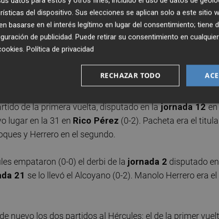
s datos para estos y otros fines, incluido el uso de datos de geolo
rísticas del dispositivo. Sus elecciones se aplican solo a este sitio
l Hércules desde su último descenso a Segunda B, solo
 basarse en el interés legítimo en lugar del consentimiento; tiene 
guración de publicidad
. Puede retirar su consentimiento en cualqu
se han librado de la derrota ante el Alcoyano.
José Rojo
cookies
.
Política de privacidad
net
,
Carlos Luque
,
Claudio Barragán
y
Lluís
le sientan al equipo de la capital los duelos fratricidas con
RECHAZAR TODO
ACE
n partido contra el Alcoyano como técnicos del Hércules:
artido de la primera vuelta, disputado en la
jornada 12
e
o lugar en la 31 en
Rico Pérez
(0-2). Pacheta era el titula
hoques y Herrero en el segundo.
les empataron (0-0) el derbi de la
jornada 2
disputado en
ada 21
se lo llevó el Alcoyano (0-2). Manolo Herrero era el
 de nuevo los dos partidos al Hércules: el de la primer vuelt