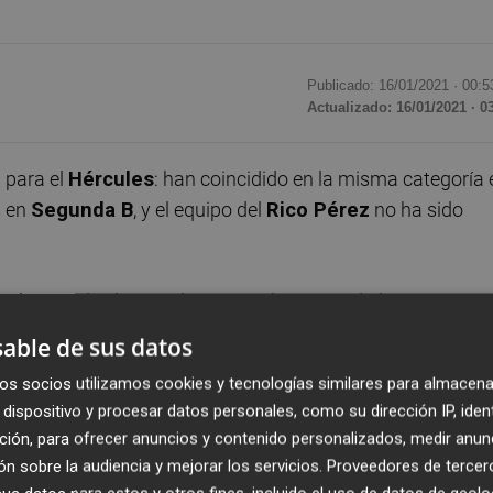
Publicado: 16/01/2021 ·
00:5
Actualizado: 16/01/2021 · 0
o
para el
Hércules
: han coincidido en la misma categoría 
s en
Segunda B
, y el equipo del
Rico Pérez
no ha sido
n los resultados con los que se han cerrado los 11
iete cursos por ambos conjuntos. De los seis partidos
able de sus datos
n victoria local y otros tres con empate; mientras que en
os socios utilizamos cookies y tecnologías similares para almacena
con un balance de un empate y cuatro victorias visitantes
dispositivo y procesar datos personales, como su dirección IP, iden
ción, para ofrecer anuncios y contenido personalizados, medir anun
n sobre la audiencia y mejorar los servicios.
Proveedores de tercer
unos privilegiados