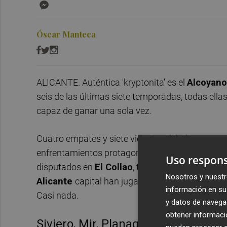
Messenger
Óscar Manteca
ALICANTE. Auténtica 'kryptonita' es el
Alcoyan
seis de las últimas siete temporadas, todas ella
capaz de ganar una sola vez.
Cuatro empates y siete victorias del Alcoyano so
enfrentamientos protagonizados en los últimos s
Uso respons
disputados en
El Collao
, tres han finalizado co
Nosotros y nuestr
Alicante
capital han jugado en cinco ocasiones 
información en su 
Casi nada.
y datos de navega
obtener informació
Siviero, Mir, Planagumà y Cubillo, 