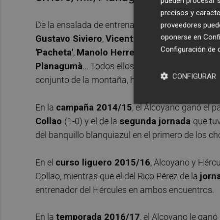
pueden procesar su
precisos y caracte
De la ensalada de entrenadores que ha tenido e
proveedores pueden
oponerse en
Confi
Gustavo Siviero
,
Vicente Mir
y
David Cubillo
Configuración de 
'Pacheta'
,
Manolo Herrero
,
Luis García Teve
Planagumà
... Todos ellos saben bien lo mal que 
CONFIGURAR
conjunto de la montaña, han perdido al menos u
En la
campaña
2014/15
, el Alcoyano ganó el p
Collao
(1-0) y el de la
segunda jornada
que tuv
del banquillo blanquiazul en el primero de los c
En el
curso liguero 2015/16
, Alcoyano y Hércu
Collao, mientras que el del Rico Pérez de la
jorn
entrenador del Hércules en ambos encuentros.
En la
temporada
2016/17
, el Alcoyano le ganó