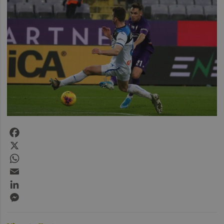
Facebook
X
WhatsApp
Email
LinkedIn
Messenger