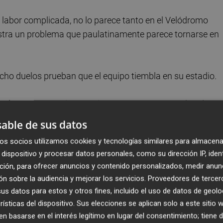
 labor complicada, no lo parece tanto en el Velódromo
stra un problema que paulatinamente parece tornarse en
ocho duelos prueban que el equipo tiembla en su estadio.
duelo con precauciones, mientras que Ernesto Valverde,
celo Bielsa, fue fiel a su filosofía.
able de sus datos
os socios utilizamos cookies y tecnologías similares para almacena
intensidad en la contención y el juego de piezas en el table
dispositivo y procesar datos personales, como su dirección IP, iden
contrario, el partido se desarrolló lejos de las metas, con u
ción, para ofrecer anuncios y contenido personalizados, medir anun
 de local, de histórico del fútbol europeo, y un Athletic 
n sobre la audiencia y mejorar los servicios.
Proveedores de tercer
palabra.
s datos para estos y otros fines, incluido el uso de datos de geolo
rísticas del dispositivo. Sus elecciones se aplican solo a este sitio
ones de peligro en la primera parte, en la que la única
 basarse en el interés legítimo en lugar del consentimiento; tiene 