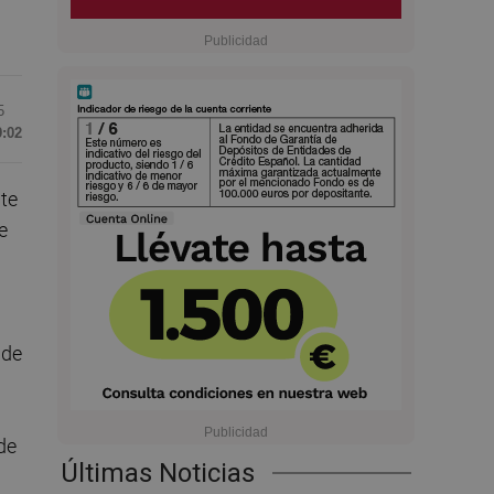
5
9:02
nte
e
 de
de
Últimas Noticias