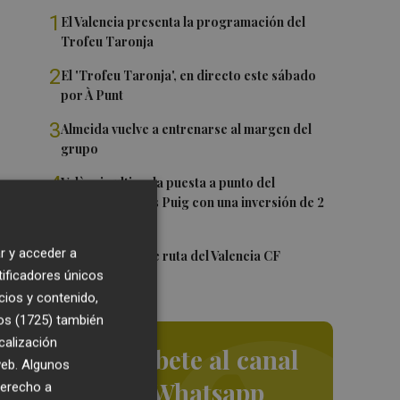
1
El Valencia presenta la programación del
Trofeu Taronja
2
El 'Trofeu Taronja', en directo este sábado
por À Punt
3
Almeida vuelve a entrenarse al margen del
grupo
4
València ultima la puesta a punto del
Velódromo Lluís Puig con una inversión de 2
millones
r y acceder a
5
La nueva hoja de ruta del Valencia CF
ro
tificadores únicos
n
cios y contenido,
que
os (1725)
también
calización
Suscríbete al canal
 web. Algunos
de Whatsapp
derecho a