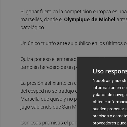
Si ganar fuera en la competición europea es una
marsellés, donde el
Olympique de Michel
arra
patológico.
Un único triunfo ante su público en los últimos 
Quizá por eso el entrenador español planteó el 
también heredero de un proyecto del argentino Mar
Uso respons
Nosotros y nuestr
La presión asfixiante en el centro del campo, la 
información en su 
del césped no se tradujo en un juego vertical. Al 
y datos de navega
Marsella que quiso y no pudo imponer su condición
obtener informació
jugó sabiendo que San Mamés tendría la última 
pueden procesar su
precisos y caracte
Con esas premisas el partido apenas generó ocasi
proveedores pueden