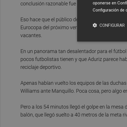
oponerse en
Confi
conclusión razonable fue que el Athletic tiene má
Configuración de 
Eso hace que el público deserte las gradas del
CONFIGURAR
Eurocopa del próximo verano pero que lució frío
vacantes.
En un panorama tan desalentador para el fútbol s
pocos futbolistas tienen y que Aduriz parece h
reciclaje deportivo.
Apenas habían vuelto los equipos de las duchas 
Williams ante Manquillo. Poca cosa, pero algo en
Pero a los 54 minutos llegó el golpe en la mesa d
balón, que llegó suelto a 40 metros de la meta ri