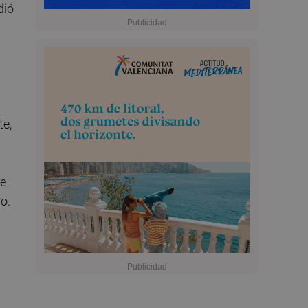
dió
te,
de
o.