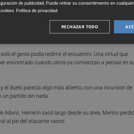
guración de publicidad
. Puede retirar su consentimiento en cualqu
s oficio ante un Marsella que sigue sin definir su identida
cookies
.
Política de privacidad
 Velódromo, un impresionante estadio remozado para la
RECHAZAR TODO
ACE
, con un fondo cerrado y dos tercios de sus 67.000 asient
olo el genio podía redimir el encuentro. Una virtud que
aber encontrado cuando otros ya comienzan a pensar en s
y el duelo parecía algo más abierto, con una incursión de
 un partido sin nada.
e Aduriz. Herrerín sacó largo desde su área, Merino perdió
val al pie del atacante vasco.