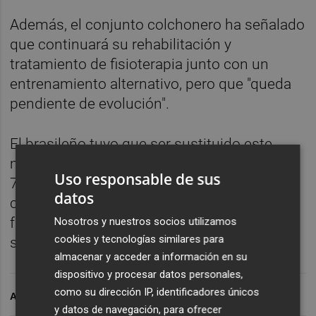
Además, el conjunto colchonero ha señalado
que continuará su rehabilitación y
tratamiento de fisioterapia junto con un
entrenamiento alternativo, pero que "queda
pendiente de evolución".
El brasileño tuvo que ser sustituido este
miércoles por Juanfran Torres en el minuto
Uso responsable de sus
72 ante el PSV Eindhoven, partido
datos
correspondiente a la quinta jornada de la
fase de grupos de Liga de Campeones, y
Nosotros y nuestros socios utilizamos
cookies y tecnologías similares para
será baja ante Osasuna.
almacenar y acceder a información en su
dispositivo y procesar datos personales,
como su dirección IP, identificadores únicos
ARCHIVADO EN
y datos de navegación, para ofrecer