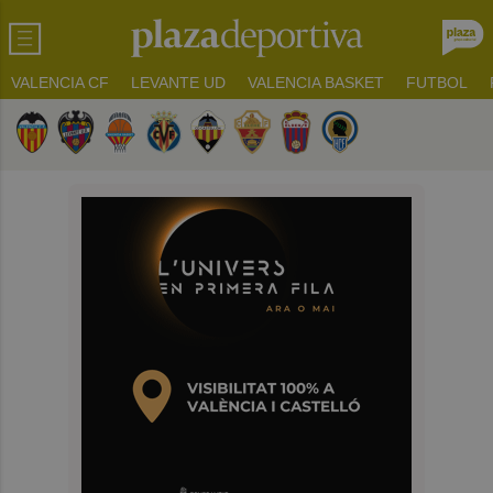
VALENCIA CF
LEVANTE UD
VALENCIA BASKET
FUTBOL