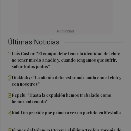
Últimas Noticias
1
Luís Castro: "El equipo debe tener la identidad del club;
no tener miedo a nadie y, cuando tengamos que sufrir,
sufrir todos juntos”
2
Diakhaby: “La afición debe estar más unida con el club y
con nosotros”
3
Pepelu: "Hasta la expulsión hemos trabajado como
hemos entrenado"
4
Kiat Lim preside por primera vez un partido en Mestalla
5
El once del Valencia CF para el último Trofeu Taronja de