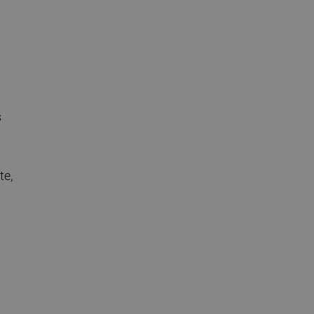
s
te,