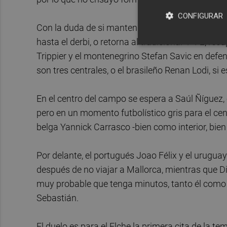
CONFIGURAR
Con la duda de si mantendrá el esquema de tres 
hasta el derbi, o retorna al tradicional 4-4-2, re
Trippier y el montenegrino Stefan Savic en defe
son tres centrales, o el brasileño Renan Lodi, si e
En el centro del campo se espera a Saúl Ñíguez, e
pero en un momento futbolístico gris para el c
belga Yannick Carrasco -bien como interior, bien
Por delante, el portugués Joao Félix y el urug
después de no viajar a Mallorca, mientras que D
muy probable que tenga minutos, tanto él como el
Sebastián.
El duelo es para el Elche la primera cita de la te