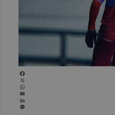
Facebook
X
WhatsApp
Email
LinkedIn
Messenger