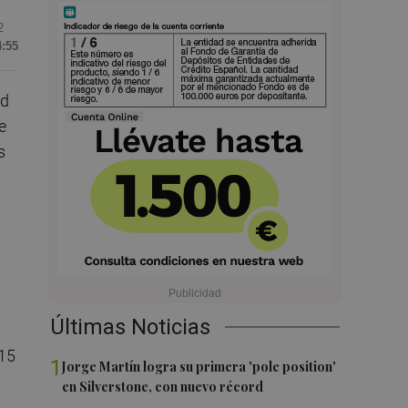
2
4:55
ad
e
s
Últimas Noticias
 15
1
Jorge Martín logra su primera 'pole position'
en Silverstone, con nuevo récord