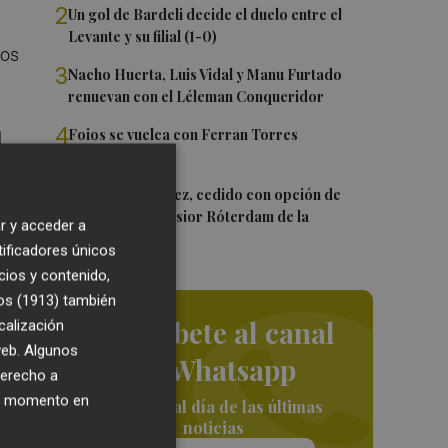
2
Un gol de Bardeli decide el duelo entre el
Levante y su filial (1-0)
tos
3
Nacho Huerta, Luis Vidal y Manu Furtado
renuevan con el Léleman Conqueridor
4
Foios se vuelca con Ferran Torres
l
5
Mario Domínguez, cedido con opción de
compra al Excelsior Róterdam de la
r y acceder a
Eredivisie
r a
tificadores únicos
cios y contenido,
os (1913)
también
Suscríbete al canal
calización
 web. Algunos
de Whatsapp
derecho a
l
ier momento en
Siempre al día de las últimas
-
noticias