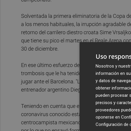
Solventada la primera eliminatoria de la Copa d
a los menos habituales, la irrupción agradable d
retorno del carrilero diestro croata Sime Vrsaljko
que tiene su pico el martes en el Reale Arena cont
30 de diciembre.
Uso respons
En ese último esfuerzo del 2020, el Atlético con
Nosotros y nuestr
trombosis que le ha tenido parado los últimos s
información en su 
y datos de navega
jugar ante el Barcelona. "Lo vi bastante bien, as
obtener informació
entrenador argentino Diego Pablo Simeone.
pueden procesar su
precisos y caracte
Teniendo en cuenta que el entrenamiento de este 
proveedores pueden
coronavirus conocido esta semana del portero cro
oponerse en
Confi
centrocampista mexicano, lesionado, y el urug
Configuración de 
por lo que no ensayó formación, lo normal es qu