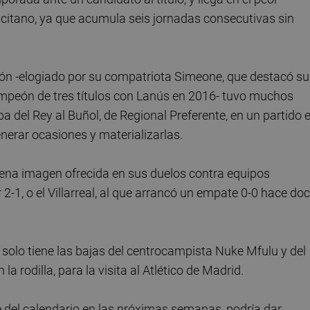
icitano, ya que acumula seis jornadas consecutivas sin
rón -elogiado por su compatriota Simeone, que destacó su
campeón de tres títulos con Lanús en 2016- tuvo muchos
 del Rey al Buñol, de Regional Preferente, en un partido 
nerar ocasiones y materializarlas.
 buena imagen ofrecida en sus duelos contra equipos
2-1, o el Villarreal, al que arrancó un empate 0-0 hace do
, solo tiene las bajas del centrocampista Nuke Mfulu y del
a rodilla, para la visita al Atlético de Madrid.
e del calendario en las próximas semanas, podría dar