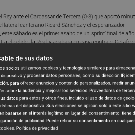
el Rey ante el Cardassar de Tercera (0-3) que aportó minu
el lateral canterano Ricard Sánchez y el esperanzador
, este sábado es el primer asalto de un 'sprint' final de año
ra el colíder, la Real, y acabará en casa contra el Getafe e
able de sus datos
tará con Diego Costa, que parece haber superado la
os socios utilizamos cookies y tecnologías similares para almacena
eis encuentros, justo después de que hubiera podido volve
dispositivo y procesar datos personales, como su dirección IP, iden
ción, para ofrecer anuncios y contenido personalizados, medir anun
í que mañana volverá a estar con nosotros", confirmó el
n sobre la audiencia y mejorar los servicios.
Proveedores de tercer
s datos para estos y otros fines, incluido el uso de datos de geolo
rísticas del dispositivo. Sus elecciones se aplican solo a este sitio
viernes tuvo que ser con distancias por el positivo por
 basarse en el interés legítimo en lugar del consentimiento; tiene 
ata Ivo Grbic -que está asintomático y será baja, junto a
guración de publicidad
. Puede retirar su consentimiento en cualqu
uayo José María Giménez, aún terminando su recuperación
cookies
.
Política de privacidad
e vuelva a su once más reconocible.