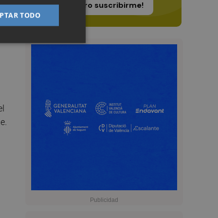
¡Quiero suscribirme!
PTAR TODO
do
el
e.