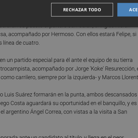
RECHAZAR TODO
ACE
centrales y carrileros largos que tan bien había funciona
cuperarán su puesto el portero Jan Oblak, el inglés Kieran
nsa, acompañado por Hermoso. Con ellos estará Felipe, si
s línea de cuatro.
n un partido especial para él ante el equipo de su tierra
entrocampista, acompañado por Jorge 'Koke' Resurección, 
 como carrilero, siempre por la izquierda- y Marcos Llorent
uayo Luis Suárez formarán en la punta, ambos descansados
iego Costa aguardará su oportunidad en el banquillo, y es
 argentino Ángel Correa, con vistas a la visita a San
mporada ante un candidato al título, y llega en el peor