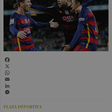
Facebook
X
WhatsApp
Email
LinkedIn
Messenger
PLAZA DEPORTIVA