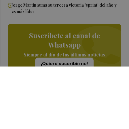
5
Jorge Martín suma su tercera victoria 'sprint' del año y
es más líder
Suscríbete al canal de
Whatsapp
Siempre al día de las últimas noticias
¡Quiero suscribirme!