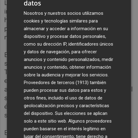
datos
Los problemas para el Espanyol se
incrementaron en el 49, cuando Iniesta
Nosotros y nuestros socios utilizamos
habilitó por la banda a Messi y éste, en un
cookies y tecnologías similares para
pase raso, envió el balón a Piqué y el central
almacenar y acceder a información en su
dispositivo y procesar datos personales,
marcó el tercero (3-1).
como su dirección IP, identificadores únicos
y datos de navegación, para ofrecer
El Barcelona dio un paso adelante para
anuncios y contenido personalizados, medir
someter al Espanyol y ampliar la ventaja.
anuncios y contenido, obtener información
Turan, al desdoblar por una banda, condujo
sobre la audiencia y mejorar los servicios.
el balón hasta crear una clara acción que
Proveedores de terceros (1913)
también
acabó con el meta españolista y Messi por el
pueden procesar sus datos para estos y
suelo. El portero pisó un pie al argentino y
otros fines, incluido el uso de datos de
geolocalización precisos y características
éste se revolvió. Suárez intervino para
del dispositivo. Sus elecciones se aplican
separar a su compañero.
solo a este sitio web. Algunos proveedores
pueden basarse en el interés legítimo en
El meta españolista estuvo muy certero en
lugar del consentimiento; tiene derecho a