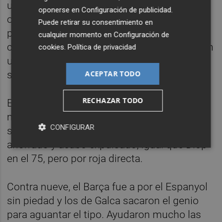
una acción individual de Arda, cuando éste
oponerse en
Configuración de publicidad
.
optó por un fuerte disparo en lugar de un
Puede retirar su consentimiento en
pase dentro del área, al que Pau respondió
cualquier momento en
Configuración de
con acierto. Otra vez Pau, en el minuto 65, en
cookies
.
Política de privacidad
un lanzamiento de falta directa de Neymar,
ACEPTAR TODO
sacó el balón con los puños.
RECHAZAR TODO
El Espanyol perdió los papeles en el
momento en el que Hernán Pérez vio una
CONFIGURAR
segunda amarilla que se podía haber
ahorrado y acabó expulsado, igual que Diop
en el 75, pero por roja directa.
Contra nueve, el Barça fue a por el Espanyol
sin piedad y los de Galca sacaron el genio
para aguantar el tipo. Ayudaron mucho las