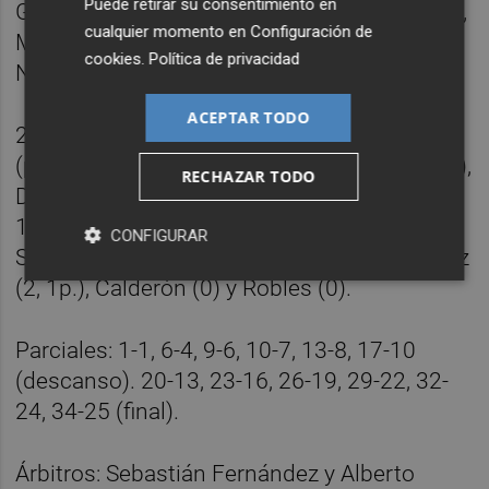
Puede retirar su consentimiento en
Gallardo (4), Serradilla (3), Chema Celada (2),
cualquier momento en
Configuración de
Mellado (0), Pablo Simón Sanz (0) y Pawel
cookies
.
Política de privacidad
Niewrawase (2).
ACEPTAR TODO
25 - Balonmano
Benidorm
(10+15): Tercariol
(po.); Mijuskovic (ps.); Simonet (1), Rivero (2),
RECHAZAR TODO
Dapiran (1), Grau (1), Revin (0) y Cabanas (2,
1p), siete inicial-; Porras (2), Pabán (7, 3p.),
CONFIGURAR
Skillhammar (4), Marchán (3), Iván Rodríguez
(2, 1p.), Calderón (0) y Robles (0).
Parciales: 1-1, 6-4, 9-6, 10-7, 13-8, 17-10
(descanso). 20-13, 23-16, 26-19, 29-22, 32-
24, 34-25 (final).
Árbitros: Sebastián Fernández y Alberto