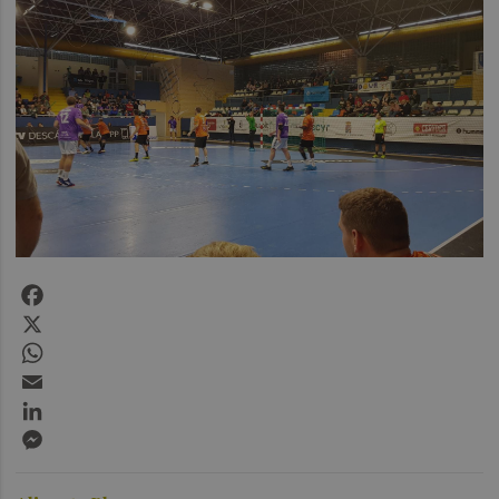
Facebook
X
WhatsApp
Email
LinkedIn
Messenger