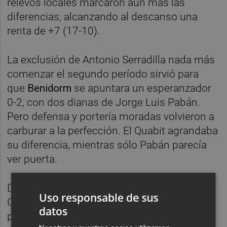
relevos locales marcaron aún más las
diferencias, alcanzando al descanso una
renta de +7 (17-10).
La exclusión de Antonio Serradilla nada más
comenzar el segundo período sirvió para
que
Benidorm
se apuntara un esperanzador
0-2, con dos dianas de Jorge Luis Pabán.
Pero defensa y portería moradas volvieron a
carburar a la perfección. El Quabit agrandaba
su diferencia, mientras sólo Pabán parecía
ver puerta.
Dos contras levantinas, materializadas por
Uso responsable de sus
Grau y Cabanas animaron de nuevo el
datos
partido. Pero los pupilos de César Montes