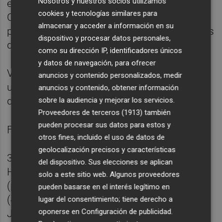
Nosotros y nuestros socios utilizamos
estaban gestionando bien su amplia renta.
cookies y tecnologías similares para
Cuando cogieron de nuevo el ritmo del
almacenar y acceder a información en su
primer periodo, y llevar la diferencia hasta los
dispositivo y procesar datos personales,
diez tantos (34-24).
como su dirección IP, identificadores únicos
y datos de navegación, para ofrecer
Victoria sin paliativos del Quabit, ante
anuncios y contenido personalizados, medir
un
Benidorm
que sólo estuvo en el partido
anuncios y contenido, obtener información
durante ocho minutos.
sobre la audiencia y mejorar los servicios.
Proveedores de terceros (1913)
también
pueden procesar sus datos para estos y
Ficha técnica:
otros fines, incluido el uso de datos de
geolocalización precisos y características
34 - Balonmano Guadalajara (17+17):
del dispositivo. Sus elecciones se aplican
Hombrados (po), Donderis (p.s.) Eceolaza
solo a este sitio web. Algunos proveedores
(ps.); Alberto Sanz (4), Parra (5, 3p.), Paredes
pueden basarse en el interés legítimo en
(4), Víctor Vigo (4), Nacho Moya (2, 1p.) y
lugar del consentimiento; tiene derecho a
oponerse en
Configuración de publicidad
.
Javi García (4), siete inicial-; Fuentes (0),