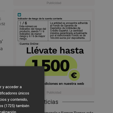
6
3:52
a"
pa
a a
r y acceder a
tificadores únicos
l.
cios y contenido,
Últimas Noticias
os (1725)
también
á
calización
Foios rendirá homenaje a Ferran Torres este