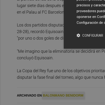
precisos y caracte
lugar siete días después en Puente Genil. Entre
proveedores pueden
en el Palau al FC Barcelona.
oponerse en
Confi
Configuración de 
Los dos partidos disputados esta temporada ent
28-28), recordó Equisoain, quien añadió además
CONFIGURAR
"por uno o dos goles de diferencia".
"Me imagino que la eliminatoria se decidirá en 
concluyó Equisoain.
La Copa del Rey fue uno de los objetivos priorit
disputar la fase final del torneo, algo que nunca 
ARCHIVADO EN
BALONMANO BENIDORM