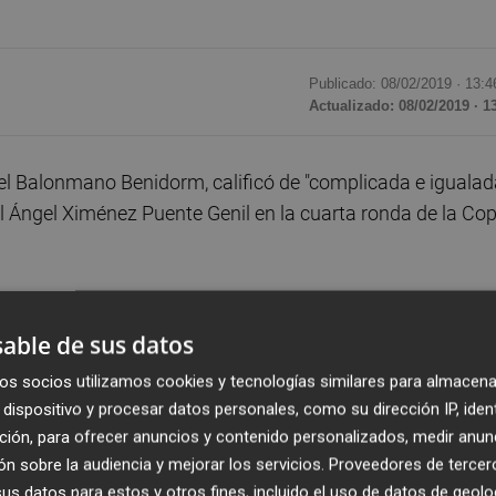
Publicado: 08/02/2019 ·
13:4
Actualizado: 08/02/2019 · 1
l Balonmano Benidorm, calificó de "complicada e igualad
el Ángel Ximénez Puente Genil en la cuarta ronda de la Co
ante el conjunto andaluz en la última eliminatoria previ
ará en abril en una sede aún pendiente por designar.
able de sus datos
os socios utilizamos cookies y tecnologías similares para almacena
re dos equipos que nos conocemos bien", comentó a
EFE
el
dispositivo y procesar datos personales, como su dirección IP, iden
conjunto andaluz el pasado fin de semana en la Liga Asoba
ción, para ofrecer anuncios y contenido personalizados, medir anun
n sobre la audiencia y mejorar los servicios.
Proveedores de tercer
idorm el próximo 6 de marzo, mientras que la vuelta tendr
s datos para estos y otros fines, incluido el uso de datos de geolo