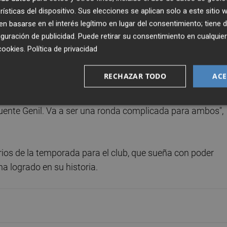
rísticas del dispositivo. Sus elecciones se aplican solo a este sitio
 ambos partidos el equipo benidormense deberá rendir visi
 basarse en el interés legítimo en lugar del consentimiento; tiene 
guración de publicidad
. Puede retirar su consentimiento en cualqu
cookies
.
Política de privacidad
re Benidorm y Puente Genil finalizaron en empate (26-26 
 que los duelos históricos entre ambos equipo se resuelv
RECHAZAR TODO
ACE
Puente Genil. Va a ser una ronda complicada para ambos",
arios de la temporada para el club, que sueña con poder
ha logrado en su historia.