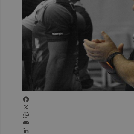
Facebook
X
WhatsApp
Email
LinkedIn