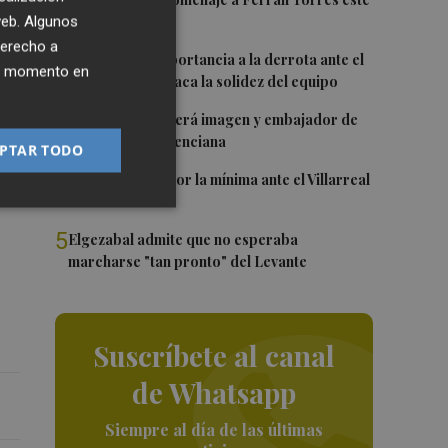
1
viernes
 web. Algunos
ta
derecho a
2
Sotelo resta importancia a la derrota ante el
ier momento en
Villarreal y destaca la solidez del equipo
y
3
Ferran Torres será imagen y embajador de
en
la Comunitat Valenciana
PTAR TODO
4
El Levante cae por la mínima ante el Villarreal
5
Elgezabal admite que no esperaba
marcharse "tan pronto" del Levante
Suscríbete al canal
de Whatsapp
Siempre al día de las últimas