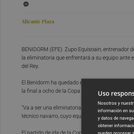
Messenger
Alicante Plaza
BENIDORM (EFE). Zupo Equisoain, entrenador de
la eliminatoria que enfrentará a su equipo ante 
del Rey.
El Benidorm ha quedado emparejado este viernes 
la final a ocho de la Copa del Rey, que se celebr
Uso respons
Nosotros y nuestr
"Va a ser una eliminatoria muy equilibrada ent
información en su 
técnico navarro, cuyo equipo ya se enfrentó al 
y datos de navega
obtener informació
El partido de ida de la Copa se disputará en Ben
pueden procesar su