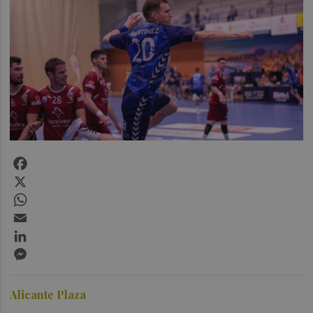
Facebook
X
WhatsApp
Email
LinkedIn
Messenger
Alicante Plaza