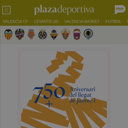
VALENCIA CF
LEVANTE UD
VALENCIA BASKET
FUTBOL