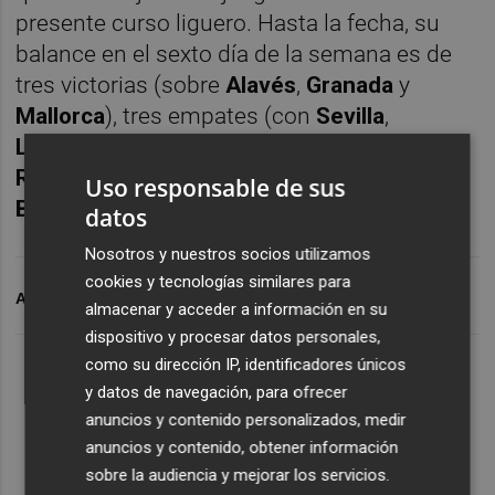
presente curso liguero. Hasta la fecha, su
balance en el sexto día de la semana es de
tres victorias (sobre
Alavés
,
Granada
y
Mallorca
), tres empates (con
Sevilla
,
Levante
y
Espanyol
) y cuatro derrotas (ante
Real Madrid
,
Valencia
por partida doble y
Uso responsable de sus
Barça
).
datos
Nosotros y nuestros socios utilizamos
cookies y tecnologías similares para
ARCHIVADO EN
ELCHE CF
CÁDIZ CF
almacenar y acceder a información en su
dispositivo y procesar datos personales,
como su dirección IP, identificadores únicos
y datos de navegación, para ofrecer
anuncios y contenido personalizados, medir
anuncios y contenido, obtener información
sobre la audiencia y mejorar los servicios.