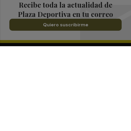
Recibe toda la actualidad de
Plaza Deportiva en tu correo
Quiero suscribirme
Suscríbete al Boletín
Todos los días a primera hora en tu email
¡Quiero suscribirme!
Síguenos en redes
Plaza Deportiva, desde cualquier medio