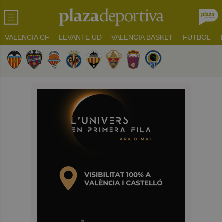
VALENCIA CF
LEVANTE UD
VALENCIA BASKET
FUTBOL