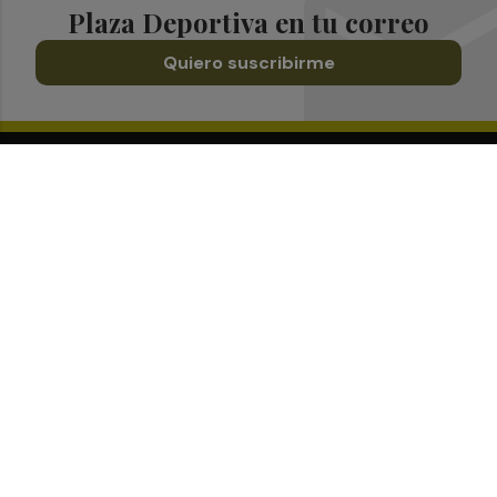
Plaza Deportiva en tu correo
Quiero suscribirme
Suscríbete al Boletín
Todos los días a primera hora en tu email
¡Quiero suscribirme!
Síguenos en redes
Plaza Deportiva, desde cualquier medio