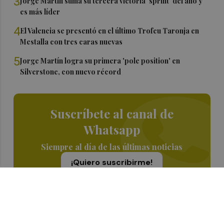
3
Jorge Martín suma su tercera victoria 'sprint' del año y
es más líder
4
El Valencia se presentó en el último Trofeu Taronja en
Mestalla con tres caras nuevas
5
Jorge Martín logra su primera 'pole position' en
Silverstone, con nuevo récord
Suscríbete al canal de
Whatsapp
Siempre al día de las últimas noticias
¡Quiero suscribirme!