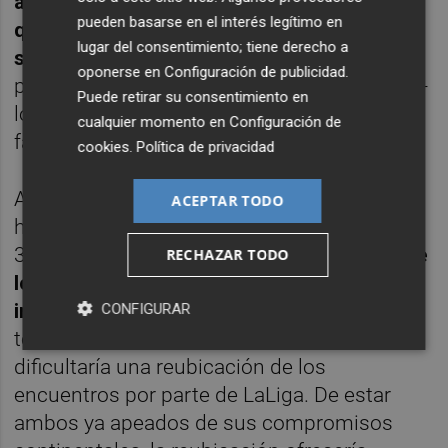
aplazamiento a LaLiga, y la patronal sería
pueden basarse en el interés legítimo en
quien tras estudiar las peticiones decidiría
lugar del consentimiento; tiene derecho a
si accede o no
. De acceder, trasladaría dicha
oponerse en
Configuración de publicidad
.
petición a la RFEF quien ha confirmado que -
Puede retirar su consentimiento en
lógicamente- se mostraría totalmente
cualquier momento en
Configuración de
favorable al aplazamiento.
cookies
.
Política de privacidad
Además falta por añadir otro hándicap a la
ACEPTAR TODO
hora de reubicar los partidos de la jornada
33.
Tanto el Betis como el Villarreal (rival de
RECHAZAR TODO
los blanquinegros) podrían encontrarse
inmersos en competiciones europeas
CONFIGURAR
todavía a esas alturas del año, lo cual
dificultaría una reubicación de los
encuentros por parte de LaLiga. De estar
ambos ya apeados de sus compromisos