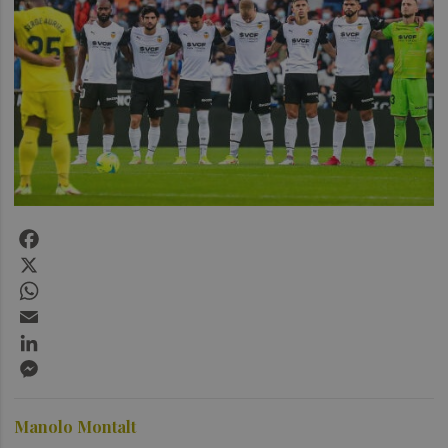
Facebook
X
WhatsApp
Email
LinkedIn
Messenger
Manolo Montalt