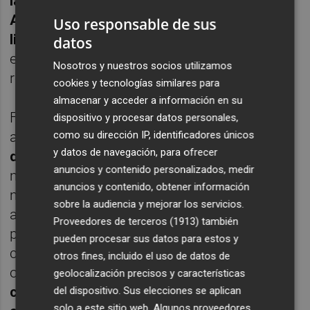
la final de Copa que entonces enfrentó al
Athletic y al FC Barcelona. Sus partidos de
Uso responsable de sus
liga quedaron aplazados
a la fecha original,
datos
el 28 y 29 de abril (ante Valladolid y Granada
Nosotros y nuestros socios utilizamos
respectivamente).
cookies y tecnologías similares para
almacenar y acceder a información en su
Falta por saber qué solución se le dará este
dispositivo y procesar datos personales,
como su dirección IP, identificadores únicos
año a esa circunstancia.
No hay obligación
y datos de navegación, para ofrecer
de aplazarlos
(entre miércoles y sábado hay
anuncios y contenido personalizados, medir
más de 48 horas que es el mínimo que
anuncios y contenido, obtener información
marca el reglamento). Además en este
sobre la audiencia y mejorar los servicios.
aplazamiento falta por comprobar la
Proveedores de terceros (1913)
también
predisposición de LaLiga cuyas relaciones
pueden procesar sus datos para estos y
con la RFEF son siempre tensas. El modus
otros fines, incluido el uso de datos de
operandi habitual dice que s
on ambos
geolocalización precisos y características
clubes quienes deben solicitar el
del dispositivo. Sus elecciones se aplican
solo a este sitio web. Algunos proveedores