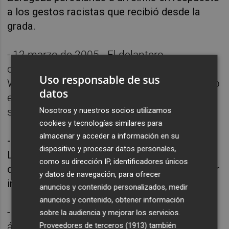
a los gestos racistas que recibió desde la
grada.
- 12 marzo de 2005.- El delantero
costarricense del Málaga Paulo César
Uso responsable de sus
Wanchope golpea a un aficionado de su club
datos
en La Rosaleda después de que profiriese
Nosotros y nuestros socios utilizamos
sonidos de mono.
cookies y tecnologías similares para
almacenar y acceder a información en su
- 20 marzo de 2005.- Ronaldo Nazario de
dispositivo y procesar datos personales,
Lima lanza una botella de agua hacia la grada
como su dirección IP, identificadores únicos
de La Rosaleda malagueña después de recibir
y datos de navegación, para ofrecer
insultos racistas de aficionados.
anuncios y contenido personalizados, medir
anuncios y contenido, obtener información
- 16 abril de 2005.- Lanzan un plátano en el
sobre la audiencia y mejorar los servicios.
área defendida por el guardameta del
Proveedores de terceros (1913)
también