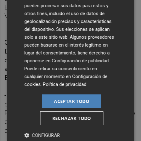
pueden procesar sus datos para estos y
Espanyol Carlos Kameni en el estadio
otros fines, incluido el uso de datos de
Vicente Calderón.
geolocalización precisos y características
del dispositivo. Sus elecciones se aplican
- 15 enero 2006.- El entrenador Javier
solo a este sitio web. Algunos proveedores
Clemente dice en la rueda de prensa tras
pueden basarse en el interés legítimo en
Barcelona-Athletic de Bilbao: "creía que los
lugar del consentimiento; tiene derecho a
que escupían son los que bajan del árbol", en
oponerse en
Configuración de publicidad
.
alusión al escupitajo que Eto'o le lanzó Unai
Puede retirar su consentimiento en
cualquier momento en
Configuración de
Expósito.
cookies
.
Política de privacidad
- 25 febrero 2006.- Samuel Eto'o amenaza
ACEPTAR TODO
con abandonar el terreno del juego de La
Romareda, por los gritos racistas que recibió
RECHAZAR TODO
desde las gradas. El jugador finalmente
desistió.
CONFIGURAR